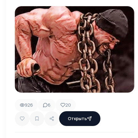
926
6
20
Открыть