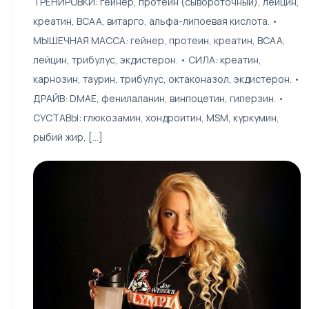
ТРЕНИРОВКИ: гейнер, протеин (сывороточный), лейцин,
креатин, ВСАА, витарго, альфа-липоевая кислота. •
МЫШЕЧНАЯ МАССА: гейнер, протеин, креатин, ВСАА,
лейцин, трибулус, экдистерон. • СИЛА: креатин,
карнозин, таурин, трибулус, октаконазол, экдистерон. •
ДРАЙВ: DMAE, фенилаланин, винпоцетин, гиперзин. •
СУСТАВЫ: глюкозамин, хондроитин, MSM, куркумин,
рыбий жир, [...]