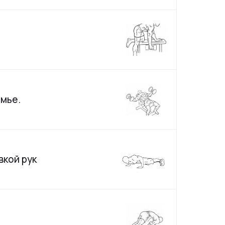
амье.
вкой рук