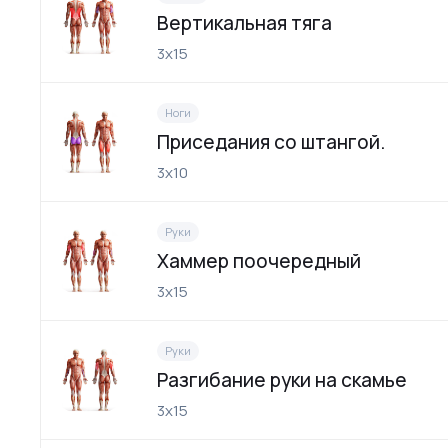
Вертикальная тяга
3х15
Ноги
Приседания со штангой.
3х10
Руки
Хаммер поочередный
3х15
Руки
Разгибание руки на скамье
3х15