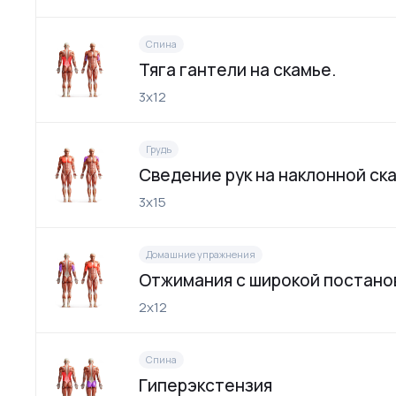
Спина
Тяга гантели на скамье.
3х12
Грудь
Сведение рук на наклонной ск
3х15
Домашние упражнения
Отжимания с широкой постано
2х12
Спина
Гиперэкстензия