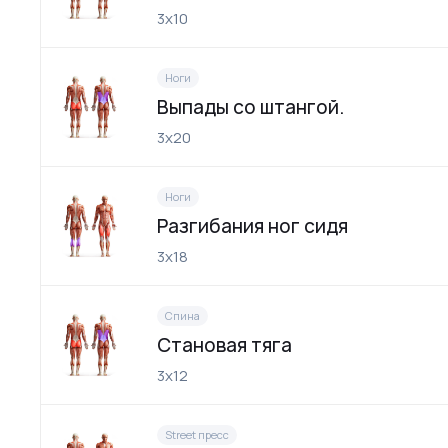
3х10
Ноги
Выпады со штангой.
3х20
Ноги
Разгибания ног сидя
3х18
Спина
Cтановая тяга
3х12
Street пресс