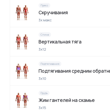
Пресс
Скручивания
3х макс
Спина
Вертикальная тяга
3х12
Подтягивания
Подтягивания средним обратн
3х10
Грудь
Жим гантелей на скамье
3х15