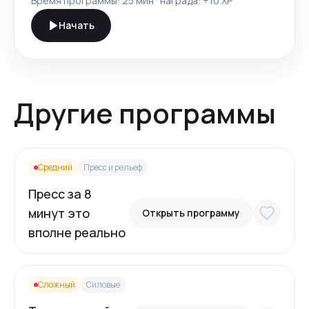
Время программы:
25 мин
· награда: +
10
XP
Начать
Другие программы
Средний
Пресс и рельеф
Пресс за 8
минут это
Открыть программу
вполне реально
Сложный
Силовые