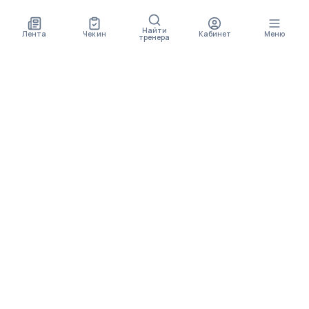
Найти
Лента
Чек ин
Кабинет
Меню
тренера
СКОРО ПОЯВИТСЯ
ПРИЛОЖЕНИЕ
В приложении будет доступно больше функционала
МЕНЮ
Упражнения