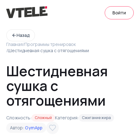
Войти
Назад
Главная
/
Программы тренировок
/
Шестидневная сушка с отягощениями
Шестидневная
сушка с
отягощениями
Сложность:
Категория:
Сложный
Сжигание жира
Автор:
GymApp