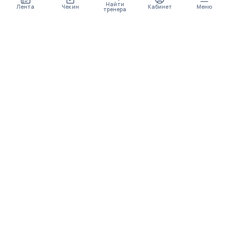
Найти
Лента
Чек ин
Кабинет
Меню
тренера
СКОРО ПОЯВИТСЯ
ПРИЛОЖЕНИЕ
В приложении будет доступно больше функционала
МЕНЮ
Упражнения
Программы тренировок