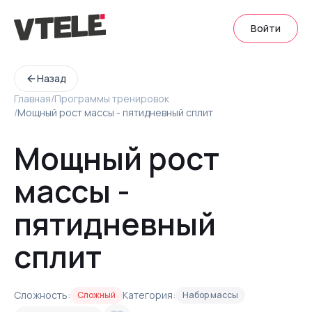
Войти
Назад
Главная
/
Программы тренировок
/
Мощный рост массы - пятидневный сплит
Мощный рост
массы -
пятидневный
сплит
Сложность:
Категория:
Сложный
Набор массы