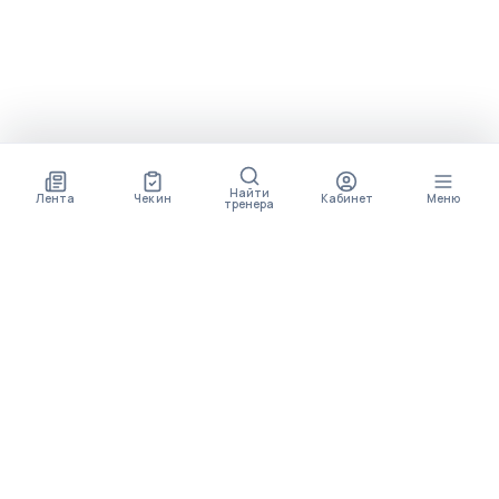
Найти
Лента
Чек ин
Кабинет
Меню
тренера
СКОРО ПОЯВИТСЯ
ПРИЛОЖЕНИЕ
В приложении будет доступно больше функционала