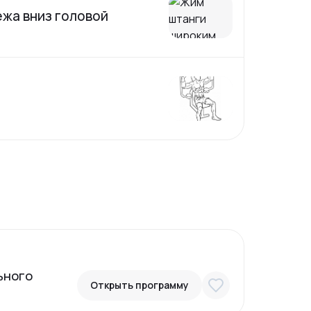
ежа вниз головой
ьного
Открыть программу