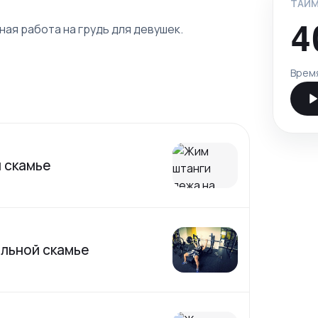
ТАЙМ
4
ая работа на грудь для девушек.
Врем
 скамье
альной скамье