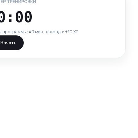
ЕР ТРЕНИРОВКИ
0:00
я программы:
40 мин
· награда: +
10
XP
Начать