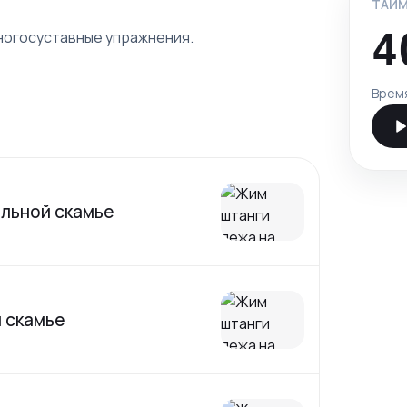
ТАЙМ
4
ногосуставные упражнения.
Врем
альной скамье
 скамье