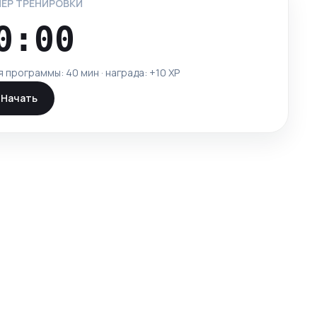
ЕР ТРЕНИРОВКИ
0:00
я программы:
40 мин
· награда: +
10
XP
Начать