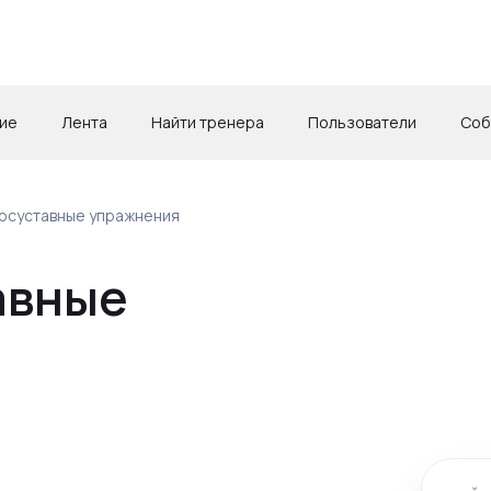
ие
Лента
Найти тренера
Пользователи
Соб
осуставные упражнения
авные