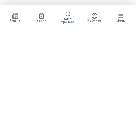
Найти
Лента
Чек ин
Кабинет
Меню
тренера
СКОРО ПОЯВИТСЯ
ПРИЛОЖЕНИЕ
В приложении будет доступно больше функционала
МЕНЮ