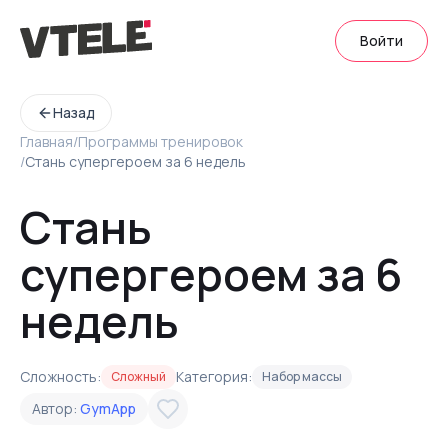
Войти
Назад
Главная
/
Программы тренировок
/
Cтань супергероем за 6 недель
Cтань
супергероем за 6
недель
Сложность:
Категория:
Сложный
Набор массы
Автор:
GymApp