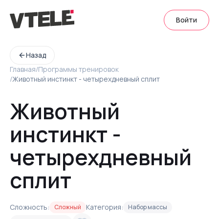
Войти
Назад
Главная
/
Программы тренировок
/
Животный инстинкт - четырехдневный сплит
Животный
инстинкт -
четырехдневный
сплит
Сложность:
Категория:
Сложный
Набор массы