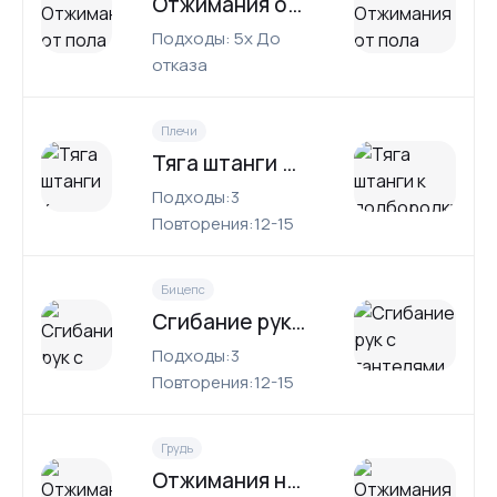
Отжимания от пола
Подходы: 5x До
отказа
Плечи
Тяга штанги к подбородку
Подходы:3
Повторения:12-15
Бицепс
Сгибание рук с гантелями
Подходы:3
Повторения:12-15
Грудь
Отжимания на брусьях (грудной способ)