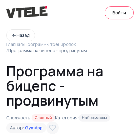
Войти
Назад
Главная
/
Программы тренировок
/
Программа на бицепс - продвинутым
Программа на
бицепс -
продвинутым
Сложность:
Категория:
Сложный
Набор массы
Автор:
GymApp