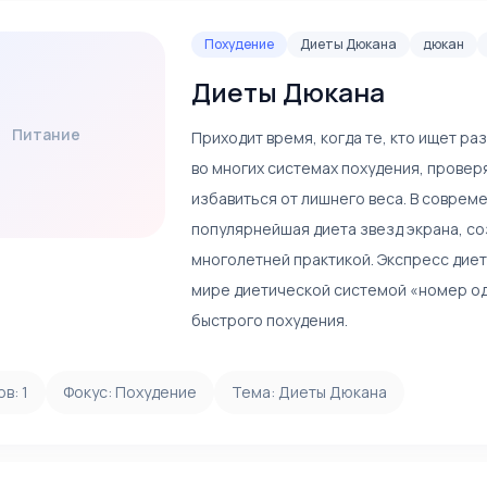
Похудение
Диеты Дюкана
дюкан
Диеты Дюкана
Питание
Приходит время, когда те, кто ищет р
во многих системах похудения, провер
избавиться от лишнего веса. В совре
популярнейшая диета звезд экрана, с
многолетней практикой. Экспресс диет
мире диетической системой «номер од
быстрого похудения.
ов:
1
Фокус:
Похудение
Тема:
Диеты Дюкана