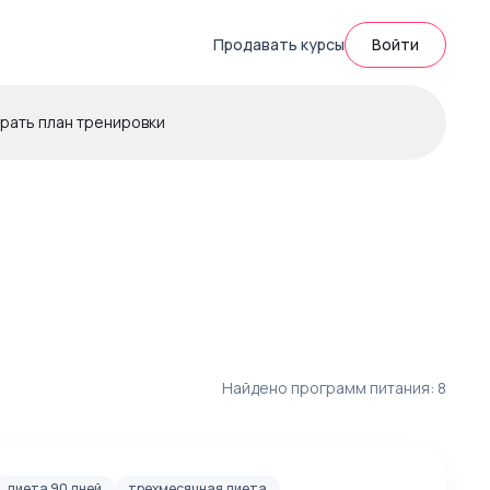
Продавать курсы
Войти
рать план тренировки
Найдено программ питания:
8
диета 90 дней
трехмесячная диета