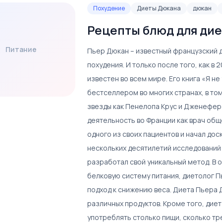
Похудение
Диеты Дюкана
дюкан
Рецепты блюд для ди
Питание
Пьер Дюкан – известный французский 
похудения. И только после того, как в 
известен во всем мире. Его книга «Я н
бестселлером во многих странах, в том
звезды как Пенелопа Крус и Дженефер 
деятельность во Франции как врач общ
одного из своих пациентов и начал до
нескольких десятилетий исследований 
разработал свой уникальный метод. В 
белковую систему питания, диетолог 
подход к снижению веса. Диета Пьера
различных продуктов. Кроме того, диет
употреблять столько пищи, сколько т