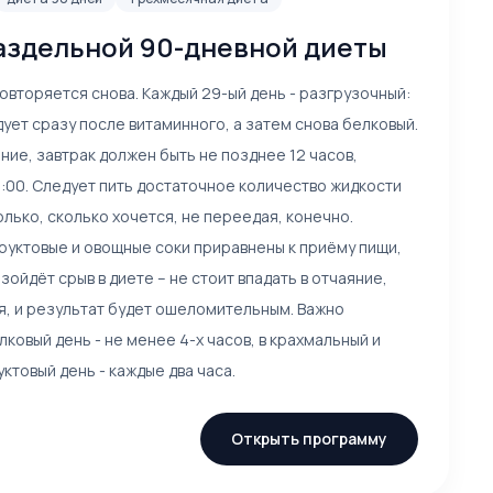
здельной 90-дневной диеты
повторяется снова. Каждый 29-ый день - разгрузочный:
дует сразу после витаминного, а затем снова белковый.
ние, завтрак должен быть не позднее 12 часов,
:00. Следует пить достаточное количество жидкости
только, сколько хочется, не переедая, конечно.
руктовые и овощные соки приравнены к приёму пищи,
зойдёт срыв в диете – не стоит впадать в отчаяние,
я, и результат будет ошеломительным. Важно
ковый день - не менее 4-х часов, в крахмальный и
уктовый день - каждые два часа.
Открыть программу