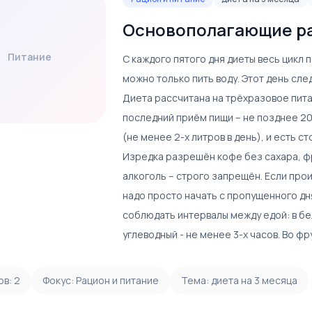
Основополагающие ра
Питание
С каждого пятого дня диеты весь цикл 
можно только пить воду. Этот день сле
Диета рассчитана на трёхразовое пита
последний приём пищи – не позднее 20
(не менее 2-х литров в день), и есть с
Изредка разрешён кофе без сахара, ф
алкоголь – строго запрещён. Если прои
надо просто начать с пропущенного дн
соблюдать интервалы между едой: в бел
углеводный - не менее 3-х часов. Во фр
ов:
2
Фокус:
Рацион и питание
Тема:
диета на 3 месяца