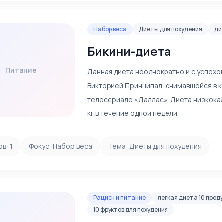
Набор веса
Диеты для похудения
ди
Бикини-диета
Питание
Данная диета неоднократно и с успех
Викторией Принципал, снимавшейся в
телесериале «Даллас». Диета низкока
кг в течение одной недели.
ов:
1
Фокус:
Набор веса
Тема:
Диеты для похудения
Рацион и питание
легкая диета 10 прод
10 фруктов для похудения