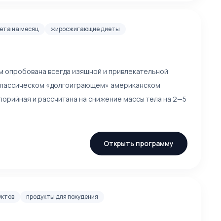
ета на месяц
жиросжигающие диеты
ом опробована всегда изящной и привлекательной
 классическом «долгоиграющем» американском
лорийная и рассчитана на снижение массы тела на 2—5
Открыть программу
уктов
продукты для похудения