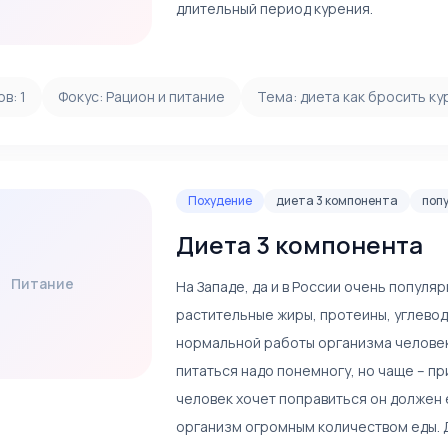
длительный период курения.
ов:
1
Фокус:
Рацион и питание
Тема:
диета как бросить ку
Похудение
диета 3 компонента
поп
Диета 3 компонента
Питание
На Западе, да и в России очень популяр
растительные жиры, протеины, углевод
нормальной работы организма человека
питаться надо понемногу, но чаще – пр
человек хочет поправиться он должен 
организм огромным количеством еды. Д