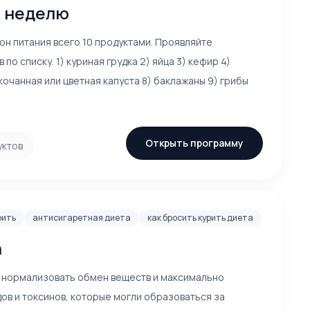
а неделю
он питания всего 10 продуктами. Проявляйте
по списку. 1) куриная грудка 2) яйца 3) кефир 4)
кочанная или цветная капуста 8) баклажаны 9) грибы
Открыть программу
уктов
рить
антисигаретная диета
как бросить курить диета
а
– нормализовать обмен веществ и максимально
ов и токсинов, которые могли образоваться за