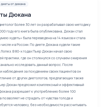
диеты от дюкана
еты Дюкана
диетолог Более 30 лет он разрабатывал свою методику
2000 году его книга была опубликована, Дюкан стал
е умею худеть» была переведена на 14 языков и стала
 числе и в России. По диете Дюкана худели такие
Лопез. В 80-х годах Пьер Дюкан начал свою
ей практики, где он столкнулся со случаем ожирения
сканально исследовать данный вопрос. После
и наблюдения за похудением своих пациентов он
отличие от других диетологов, предлагающих также
Пьер Дюкан предложил комплексный и эффективный
 Дюкана разрешает к употреблению более 100
а позволяет не страдать от чувства голода и
ребуется человеку, без необходимости рассчитывать