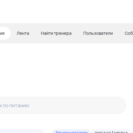
ие
Лента
Найти тренера
Пользователи
Соб
Рацион и питание
диета на 3 месяца