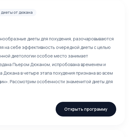
диеты от дюкана
азнообразные диеты для похудения, разочаровываются
яя на себе эффективность очередной диеты с целью
менной диетологии особое место занимает
оздана Пьером Дюканом, испробована временем и
а Дюкана в четыре этапа похудения признана во всем
ин». Рассмотрим особенности знаменитой диеты для
Открыть программу