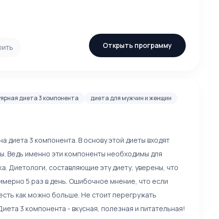
Открыть программу
рить
уярная диета 3 компонента
диета для мужчин и женщин
на диета 3 компонента. В основу этой диеты входят
ы. Ведь именно эти компоненты необходимы для
. Диетологи, составляющие эту диету, уверены, что
имерно 5 раз в день. Ошибочное мнение, что если
есть как можно больше. Не стоит перегружать
иета 3 компонента - вкусная, полезная и питательная!