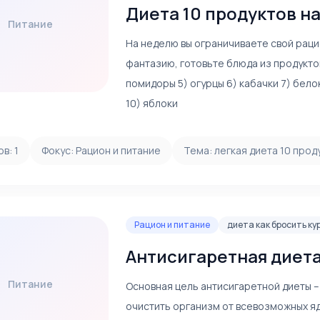
Диета 10 продуктов н
Питание
На неделю вы ограничиваете свой раци
фантазию, готовьте блюда из продуктов 
помидоры 5) огурцы 6) кабачки 7) бело
10) яблоки
ов:
1
Фокус:
Рацион и питание
Тема:
легкая диета 10 прод
Рацион и питание
диета как бросить ку
Антисигаретная диет
Питание
Основная цель антисигаретной диеты 
очистить организм от всевозможных яд