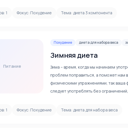
ов:
1
Фокус:
Похудение
Тема:
диета 3 компонента
Похудение
диета для набора веса
з
Зимняя диета
Питание
Зима – время, когда мы начинаем упот
проблем поправиться, а поможет нам в 
физическими упражнениями, так ваша 
следует употреблять без ограничений,
ов:
1
Фокус:
Похудение
Тема:
диета для набора веса