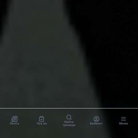
Найти
Лента
Чек ин
Кабинет
Меню
тренера