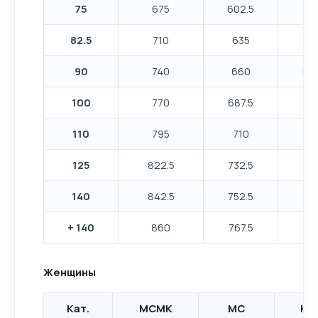
75
675
602.5
5
82.5
710
635
557
90
740
660
58
100
770
687.5
6
110
795
710
6
125
822.5
732.5
6
140
842.5
752.5
6
+ 140
860
767.5
677
Женщины
Кат.
МСМК
МС
КМ