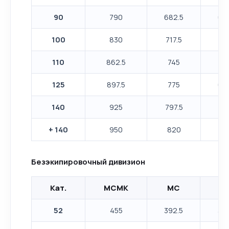
90
790
682.5
60
100
830
717.5
63
110
862.5
745
65
125
897.5
775
68
140
925
797.5
70
+ 140
950
820
72
Безэкипировочный дивизион
Кат.
МСМК
МС
К
52
455
392.5
347