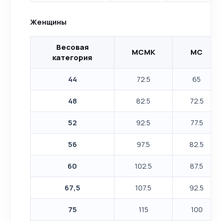
Женщины
Весовая
МСМК
МС
категория
44
72.5
65
48
82.5
72.5
52
92.5
77.5
56
97.5
82.5
60
102.5
87.5
67,5
107.5
92.5
75
115
100