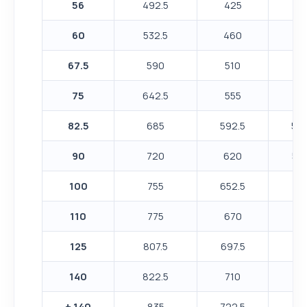
56
492.5
425
37
60
532.5
460
40
67.5
590
510
45
75
642.5
555
49
82.5
685
592.5
522
90
720
620
547
100
755
652.5
57
110
775
670
59
125
807.5
697.5
61
140
822.5
710
62
+ 140
835
722.5
63