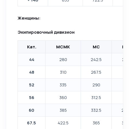
Женщины:
Экипировочный дивизион
Кат.
МСМК
МС
КМ
44
280
242.5
212
48
310
267.5
23
52
335
290
25
56
360
312.5
27
60
385
332.5
292
67.5
422.5
365
322