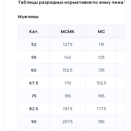
Таблицы разрядных нормативов по жиму лежа WPC
Мужчины
Кат.
МСМК
МС
К
52
127.5
115
1
56
140
125
60
152.5
135
1
67.5
170
152.5
75
185
165
82.5
197.5
177.5
90
207.5
185
1