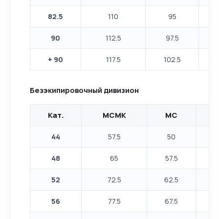
82.5
110
95
90
112.5
97.5
+ 90
117.5
102.5
Безэкипировочный дивизион
Кат.
МСМК
МС
44
57.5
50
48
65
57.5
52
72.5
62.5
56
77.5
67.5