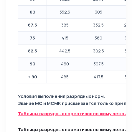
60
352.5
305
27
67.5
385
332.5
292
75
415
360
317
82.5
442.5
382.5
337
90
460
397.5
35
+ 90
485
417.5
367
Условия выполнения разрядных норм:
Звание МС и МСМК присваивается только при пр
Таблицы разрядных нормативов по жиму лежа A
Таблицы разрядных нормативов по жиму лежа A