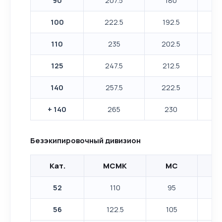
100
222.5
192.5
110
235
202.5
1
125
247.5
212.5
1
140
257.5
222.5
+ 140
265
230
2
Безэкипировочный дивизион
Кат.
МСМК
МС
К
52
110
95
8
56
122.5
105
9