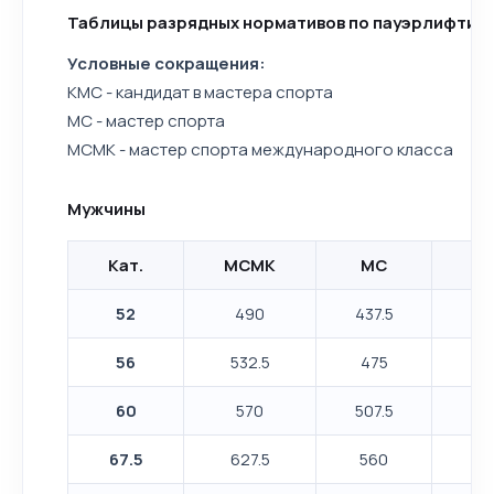
Таблицы разрядных нормативов по пауэрлифтинг
Условные сокращения:
КМС - кандидат в мастера спорта
МС - мастер спорта
МСМК - мастер спорта международного класса
Мужчины
Кат.
МСМК
МС
К
52
490
437.5
3
56
532.5
475
417
60
570
507.5
44
67.5
627.5
560
49