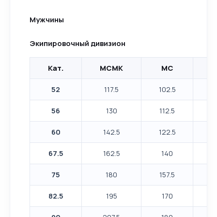
Мужчины
Экипировочный дивизион
Кат.
МСМК
МС
К
52
117.5
102.5
56
130
112.5
1
60
142.5
122.5
1
67.5
162.5
140
75
180
157.5
1
82.5
195
170
90
207.5
180
1