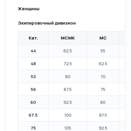
Женщины
Экипировочный дивизион
Кат.
МСМК
МС
44
62.5
55
48
72.5
62.5
52
80
70
56
87.5
75
60
92.5
80
67.5
100
87.5
75
105
92.5