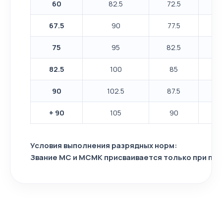
60
82.5
72.5
67.5
90
77.5
75
95
82.5
82.5
100
85
90
102.5
87.5
+ 90
105
90
Условия выполнения разрядных норм:
Звание МС и МСМК присваивается только при пр