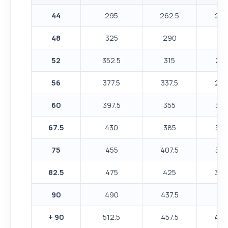
44
295
262.5
232
48
325
290
25
52
352.5
315
277
56
377.5
337.5
297
60
397.5
355
312
67
.5
430
385
337
75
455
407.5
357
82.5
475
425
372
90
490
437.5
38
+ 90
512.5
457.5
402