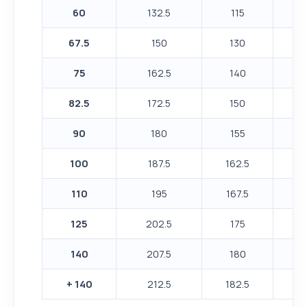
60
132.5
115
1
67.5
150
130
1
75
162.5
140
1
82.5
172.5
150
13
90
180
155
13
100
187.5
162.5
14
110
195
167.5
14
125
202.5
175
1
140
207.5
180
15
+ 140
212.5
182.5
16