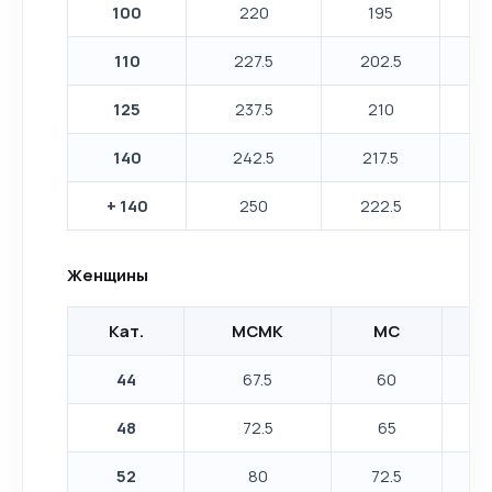
100
220
195
1
110
227.5
202.5
1
125
237.5
210
140
242.5
217.5
1
+ 140
250
222.5
1
Женщины
Кат.
МСМК
МС
44
67.5
60
48
72.5
65
52
80
72.5