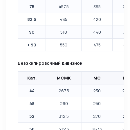
75
457.5
395
347
82.5
485
420
37
90
510
440
387
+ 90
550
475
417
Безэкипировочный дивизион
Кат.
МСМК
МС
КМ
44
267.5
230
202
48
290
250
22
52
312.5
270
237
56
332.5
287.5
252