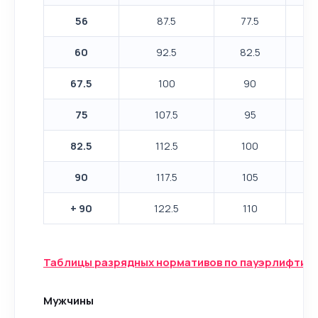
56
87.5
77.5
60
92.5
82.5
67.5
100
90
75
107.5
95
82.5
112.5
100
90
117.5
105
+ 90
122.5
110
Таблицы разрядных нормативов по пауэрлифтин
Мужчины