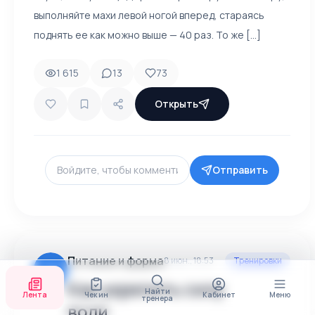
выполняйте махи левой ногой вперед, стараясь
поднять ее как можно выше — 40 раз. То же [...]
1 615
13
73
Открыть
Отправить
Питание и форма
8 июн., 18:53
Тренировки
ПИ
Как укрепить силу
Найти
Лента
Чек ин
Кабинет
Меню
тренера
воли.