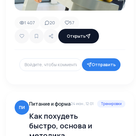
1 407
20
57
Открыть
Отправить
Питание и форма
24 июн., 12:01
Тренировки
ПИ
Как похудеть
быстро, основа и
методика