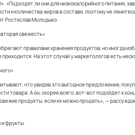
». «Подходят ли они для низкокалорийного питания, зав
сти и количества жиров в составе, поэтому не ленитес
рит Ростислав Молодыко.
«вторая свежесть»
брегают правилами хранения продуктов, но иногда изб
е приходится. На этот случай у маркетологов есть неск
ного».
итывают, что увидев это выгодное предложение, поку
ти товара. А он, скорее всего, вот-вот подойдет к конц
свежие продукты, если их можно продать», — рассужда
 и фрукты.