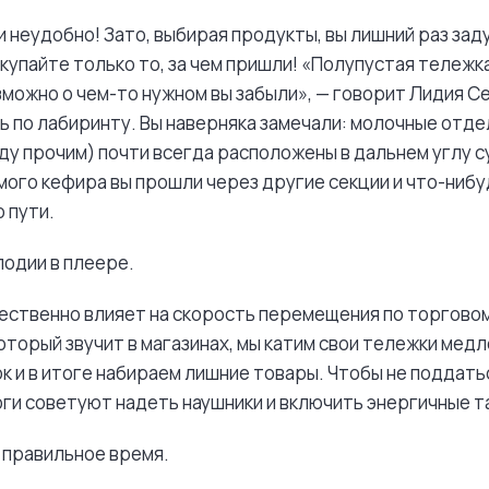
и неудобно! Зато, выбирая продукты, вы лишний раз зад
купайте только то, за чем пришли! «Полупустая тележк
озможно о чем-то нужном вы забыли», — говорит Лидия С
ь по лабиринту. Вы наверняка замечали: молочные отд
у прочим) почти всегда расположены в дальнем углу 
мого кефира вы прошли через другие секции и что-нибу
 пути.
одии в плеере.
ственно влияет на скорость перемещения по торговом
оторый звучит в магазинах, мы катим свои тележки медл
к и в итоге набираем лишние товары. Чтобы не поддатьс
ги советуют надеть наушники и включить энергичные т
в правильное время.