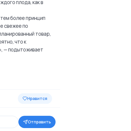
ждого плода, как в
 тем более принцип
ое свежее по
апланированный товар,
ятно, что к
», — подытоживает
Нравится
Отправить