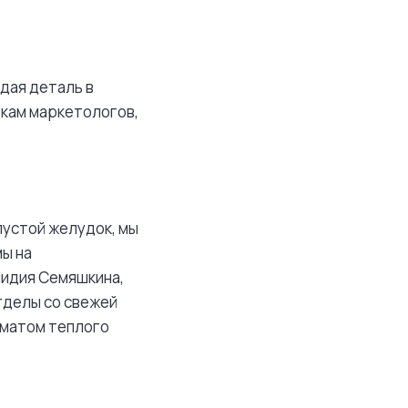
дая деталь в
кам маркетологов,
пустой желудок, мы
мы на
Лидия Семяшкина,
тделы со свежей
оматом теплого