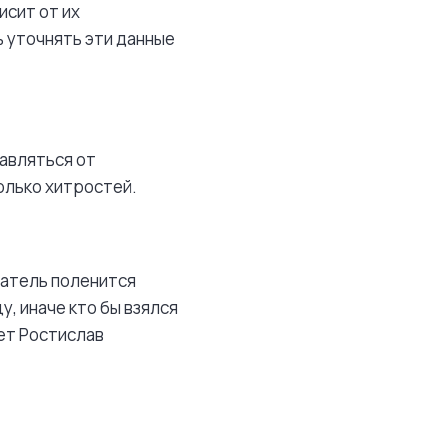
исит от их
ь уточнять эти данные
авляться от
олько хитростей.
патель поленится
у, иначе кто бы взялся
ет Ростислав