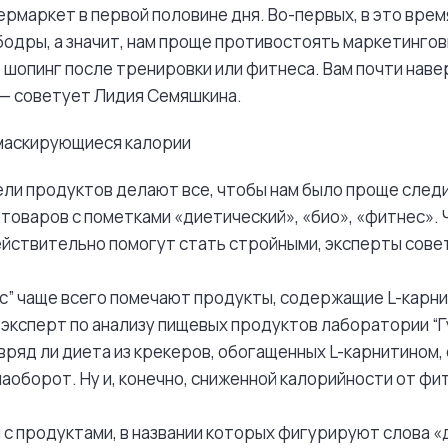
рмаркет в первой половине дня. Во-первых, в это врем
 бодры, а значит, нам проще противостоять маркетинго
 шопинг после тренировки или фитнеса. Вам почти наве
 — советует Лидия Семяшкина.
маскирующиеся калории
ли продуктов делают все, чтобы нам было проще следи
 товаров с пометками «диетический», «био», «фитнес».
ействительно помогут стать стройными, эксперты сов
” чаще всего помечают продукты, содержащие L-карни
эксперт по анализу пищевых продуктов лаборатории “Гу
 вряд ли диета из крекеров, обогащенных L-карнитином
аоборот. Ну и, конечно, сниженной калорийности от ф
и с продуктами, в названии которых фигурируют слова «