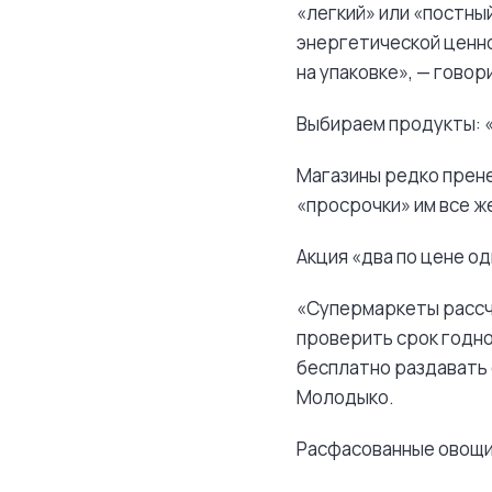
«легкий» или «постный
энергетической ценно
на упаковке», — гово
Выбираем продукты: 
Магазины редко прене
«просрочки» им все ж
Акция «два по цене од
«Супермаркеты рассч
проверить срок годнос
бесплатно раздавать 
Молодыко.
Расфасованные овощи