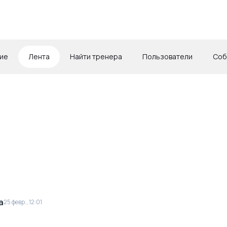
ие
Лента
Найти тренера
Пользователи
Соб
а
25 февр., 12:01