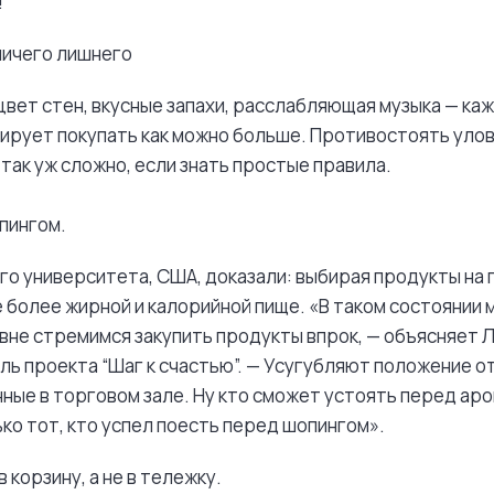
!
ничего лишнего
вет стен, вкусные запахи, расслабляющая музыка — каж
ирует покупать как можно больше. Противостоять улов
так уж сложно, если знать простые правила.
пингом.
го университета, США, доказали: выбирая продукты на 
более жирной и калорийной пище. «В таком состоянии 
не стремимся закупить продукты впрок, — объясняет 
ль проекта “Шаг к счастью”. — Усугубляют положение о
ные в торговом зале. Ну кто сможет устоять перед ар
ько тот, кто успел поесть перед шопингом».
 корзину, а не в тележку.