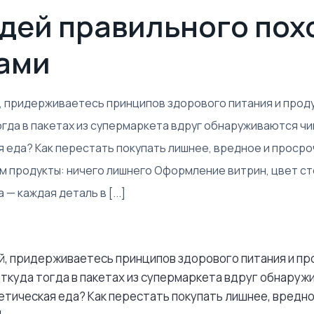
едей правильного пох
ами
й, придерживаетесь принципов здорового питания и прод
огда в пакетах из супермаркета вдруг обнаруживаются чи
я еда? Как перестать покупать лишнее, вредное и проср
 продукты: ничего лишнего Оформление витрин, цвет сте
— каждая деталь в [...]
й, придерживаетесь принципов здорового питания и п
откуда тогда в пакетах из супермаркета вдруг обнаруж
иетическая еда? Как перестать покупать лишнее, вредн