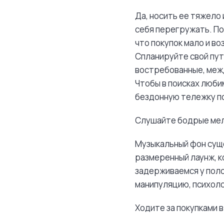
Да, носить ее тяжело 
себя перегружать. По
что покупок мало и в
Спланируйте свой пут
востребованные, межд
Чтобы в поисках люби
бездонную тележку по
Слушайте бодрые мел
Музыкальный фон суще
размеренный лаунж, к
задерживаемся у поло
манипуляцию, психоло
Ходите за покупками 