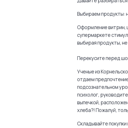
Давайте разбираться
Выбираем продукты: 
Оформление витрин, ц
супермаркете стимул
выбирая продукты, не 
Перекусите перед шо
Ученые из Корнельско
отдаем предпочтение 
подсознательном уров
психолог, руководите
выпечкой, расположен
хлеба?! Пожалуй, тол
Складывайте покупки в