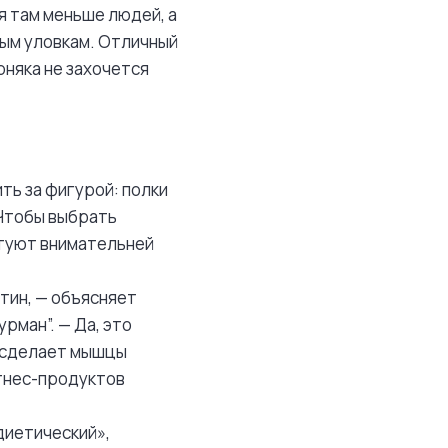
я там меньше людей, а
вым уловкам. Отличный
рняка не захочется
ть за фигурой: полки
 Чтобы выбрать
етуют внимательней
тин, — объясняет
рман”. — Да, это
, сделает мышцы
итнес-продуктов
диетический»,