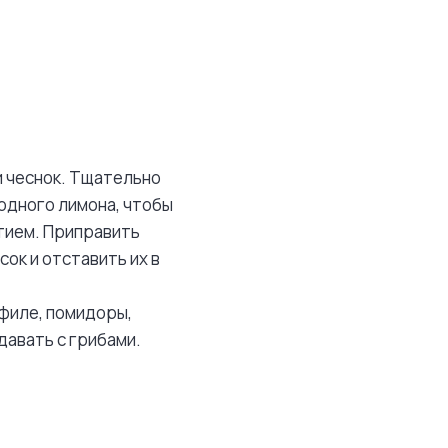
и чеснок. Тщательно
 одного лимона, чтобы
тием. Приправить
сок и отставить их в
филе, помидоры,
давать с грибами.