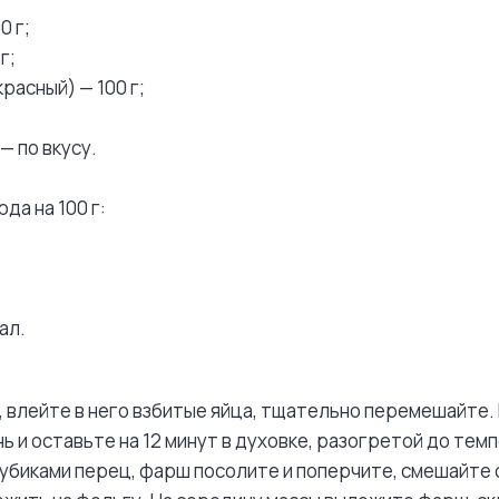
0 г;
г;
расный) — 100 г;
— по вкусу.
да на 100 г:
ал.
, влейте в него взбитые яйца, тщательно перемешайте
ь и оставьте на 12 минут в духовке, разогретой до те
убиками перец, фарш посолите и поперчите, смешайте 