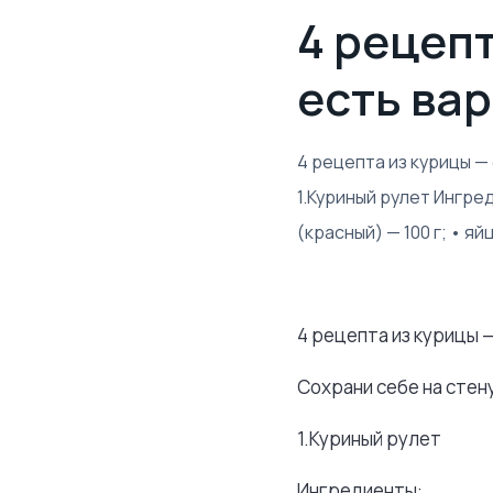
4 рецеп
есть ва
4 рецепта из курицы —
1.Куриный рулет Ингред
(красный) — 100 г; • яй
4 рецепта из курицы 
Сохрани себе на стен
1.Куриный рулет
Ингредиенты: