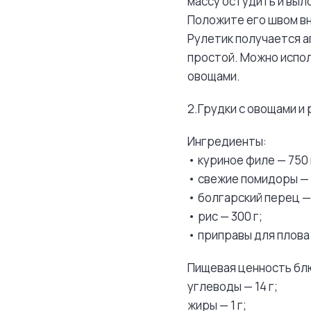
массу остудить и выл
Положите его швом вн
Рулетик получается а
простой. Можно испол
овощами.
2.Грудки с овощами и
Ингредиенты:
• куриное филе — 750 
• свежие помидоры — 
• болгарский перец — 
• рис — 300 г;
• приправы для плова 
Пищевая ценность блю
углеводы — 14 г;
жиры — 1 г;