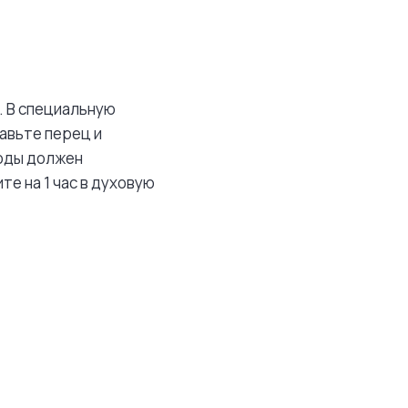
. В специальную
авьте перец и
воды должен
те на 1 час в духовую