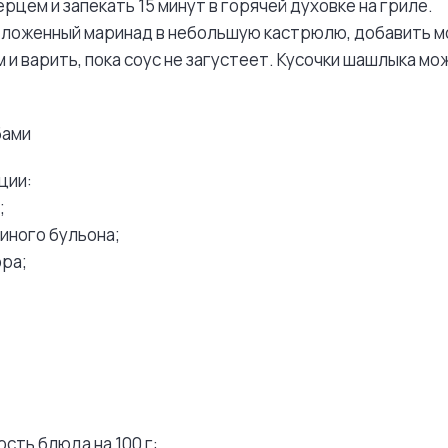
рцем и запекать 15 минут в горячей духовке на гриле.
тложенный маринад в небольшую кастрюлю, добавить м
и варить, пока соус не загустеет. Кусочки шашлыка мо
бами
ции:
;
риного бульона;
ора;
сть блюда на 100 г: