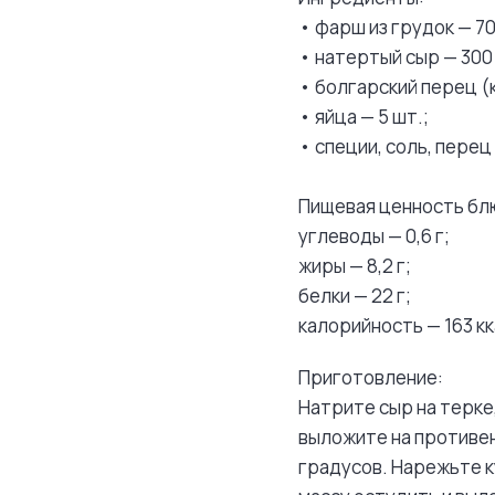
• фарш из грудок — 70
• натертый сыр — 300 
• болгарский перец (к
• яйца — 5 шт.;
• специи, соль, перец 
Пищевая ценность блю
углеводы — 0,6 г;
жиры — 8,2 г;
белки — 22 г;
калорийность — 163 кк
Приготовление:
Натрите сыр на терке
выложите на противен
градусов. Нарежьте к