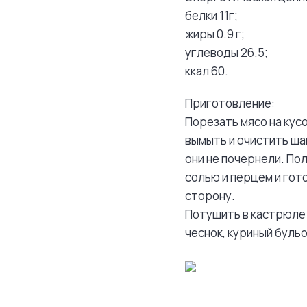
белки 11г;
жиры 0.9 г;
углеводы 26.5;
ккал 60.
Приготовление:
Порезать мясо на кус
вымыть и очистить ша
они не почернели. П
солью и перцем и гото
сторону.
Потушить в кастрюле 
чеснок, куриный бульо