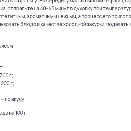
ожить на фольгу. На середину массы выложите фарш, с
из, отправьте на 40–45 минут в духовку при температу
ппетитным, ароматным и нежным, а процесс его пригот
ьзовать блюдо в качестве холодной закуски, подавать 
 рисом
г;
300 г;
200 г;
— по вкусу.
да на 100 г: