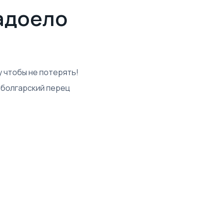
надоело
у чтобы не потерять!
 • болгарский перец