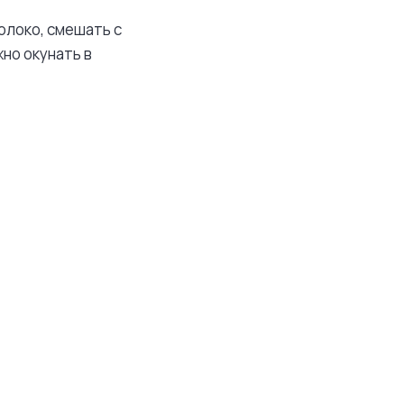
олоко, смешать с
жно окунать в