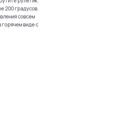
крутите рулетик.
ре 200 градусов.
овления совсем
в горячем виде с