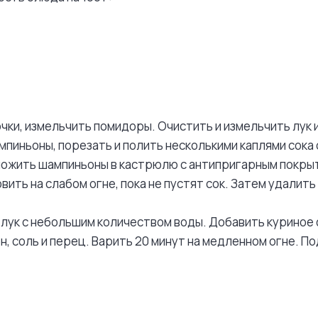
очки, измельчить помидоры. Очистить и измельчить лук 
мпиньоны, порезать и полить несколькими каплями сока
оложить шампиньоны в кастрюлю с антипригарным покры
вить на слабом огне, пока не пустят сок. Затем удалить 
лук с небольшим количеством воды. Добавить куриное 
н, соль и перец. Варить 20 минут на медленном огне. По