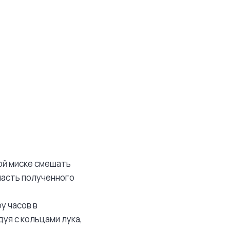
ой миске смешать
часть полученного
у часов в
уя с кольцами лука,