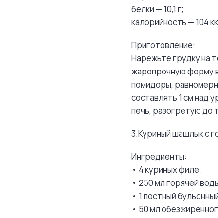
белки — 10,1 г;
калорийность — 104 кк
Приготовление:
Нарежьте грудку на т
жаропрочную форму вы
помидоры, равномерн
составлять 1 см над у
печь, разогретую до 
3.Куриный шашлык с г
Ингредиенты:
• 4 куриных филе;
• 250 мл горячей вод
• 1 постный бульонный
• 50 мл обезжиренног