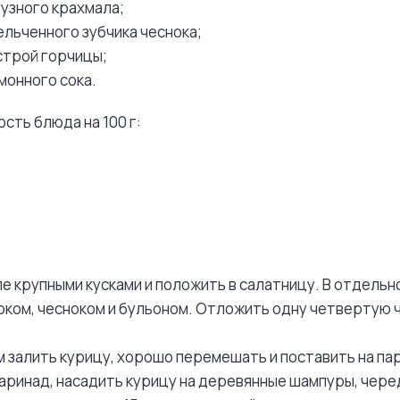
рузного крахмала;
ельченного зубчика чеснока;
строй горчицы;
монного сока.
сть блюда на 100 г:
е крупными кусками и положить в салатницу. В отдельн
оком, чесноком и бульоном. Отложить одну четвертую 
залить курицу, хорошо перемешать и поставить на пар
аринад, насадить курицу на деревянные шампуры, черед