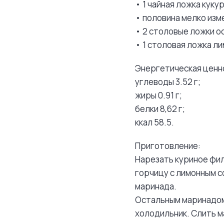
• 1 чайная ложка куку
• половина мелко изм
• 2 столовые ложки о
• 1 столовая ложка ли
Энергетическая ценно
углеводы 3.52 г;
жиры 0.91 г;
белки 8,62 г;
ккал 58.5.
Приготовление:
Нарезать куриное фил
горчицу с лимонным с
маринада.
Остальным маринадом 
холодильник. Слить м