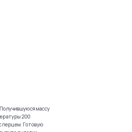
. Получившуюся массу
мпературы 200
с перцем. Готовую