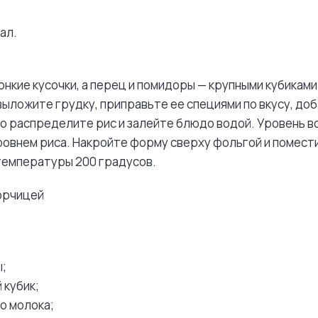
ал.
онкие кусочки, а перец и помидоры — крупными кубиками
ложите грудку, приправьте ее специями по вкусу, доб
о распределите рис и залейте блюдо водой. Уровень 
ровнем риса. Накройте форму сверху фольгой и помести
температуры 200 градусов.
орчицей
ы;
 кубик;
о молока;