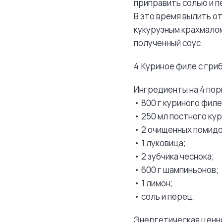
приправить солью и пе
В это время вылить о
кукурузным крахмалом 
полученный соус.
4.Куриное филе с гри
Ингредиенты на 4 пор
• 800 г куриного филе
• 250 мл постного ку
• 2 очищенных помид
• 1 луковица;
• 2 зубчика чеснока;
• 600 г шампиньонов;
• 1 лимон;
• соль и перец.
Энергетическая ценно