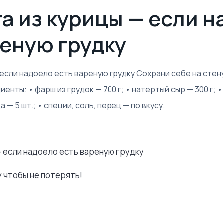
та из курицы — если 
реную грудку
 если надоело есть вареную грудку Сохрани себе на стен
иенты: • фарш из грудок — 700 г; • натертый сыр — 300 г;
ца — 5 шт.; • специи, соль, перец — по вкусу.
— если надоело есть вареную грудку
у чтобы не потерять!