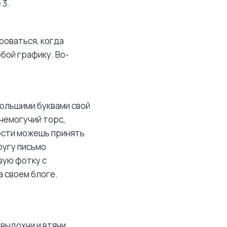
 3.
ороваться, когда
бой графику. Во-
большими буквами свой
 немогучий торс,
жности можешь принять
ругу письмо
вую фотку с
 своем блоге.
 выдохни и втяни