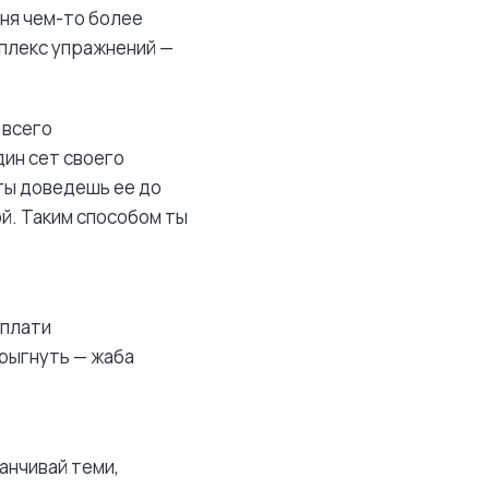
ня чем-то более
мплекс упражнений —
 всего
дин сет своего
 ты доведешь ее до
ой. Таким способом ты
оплати
прыгнуть — жаба
анчивай теми,