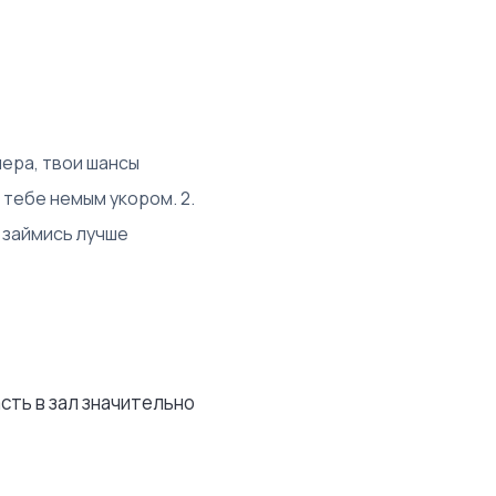
чера, твои шансы
 тебе немым укором. 2.
 займись лучше
сть в зал значительно