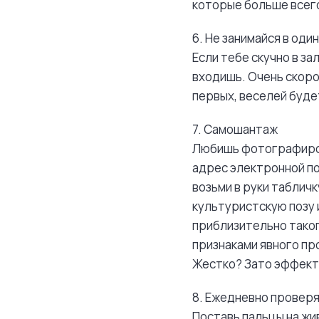
которые больше всего
6. Не занимайся в оди
Если тебе скучно в за
входишь. Очень скоро
первых, веселей буде
7. Самошантаж
Любишь фотографирова
адрес электронной по
возьми в руки табличк
культуристскую позу 
приблизительно таког
признаками явного пр
Жестко? Зато эффект
8. Ежедневно проверя
Поставь пальцы на жив