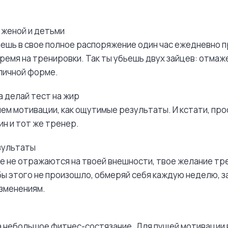
 женой и детьми
аешь в свое полное распоряжение один час ежедневно п
ремя на тренировки. Так ты убьешь двух зайцев: отма
личной форме.
а делай тест на жир
яем мотивации, как ощутимые результаты. И кстати, про
ин и тот же тренер.
езультаты
але не отражаются на твоей внешности, твое желание т
бы этого не произошло, обмеряй себя каждую неделю, 
зменениям.
а небольшое фитнес-состязание. Для пущей мотивации в