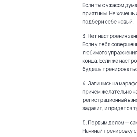
Если ты с ужасом дум
приятным. Не хочешь 
подбери себе новый.
3. Нет настроения за
Если у тебя совершен
любимого упражнения.
конца. Если же настро
будешь тренироватьс
4. Запишись на марафо
причем желательно на
регистрационный взно
задавит, и придется 
5. Первым делом — с
Начинай тренировку с