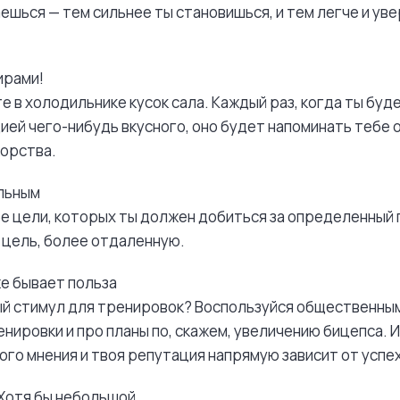
ешься — тем сильнее ты становишься, и тем легче и ув
ирами!
 в холодильнике кусок сала. Каждый раз, когда ты буд
ей чего-нибудь вкусного, оно будет напоминать тебе 
орства.
ельным
е цели, которых ты должен добиться за определенный
 цель, более отдаленную.
же бывает польза
й стимул для тренировок? Воспользуйся общественным
нировки и про планы по, скажем, увеличению бицепса. И
го мнения и твоя репутация напрямую зависит от успех
 Хотя бы небольшой