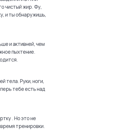
то чистый жир. Фу,
у, и ты обнаружишь,
ьше и активней, чем
ужное пыхтение.
годится.
й тела. Руки, ноги,
еперь тебе есть над
тку . Но это не
 время тренировки.