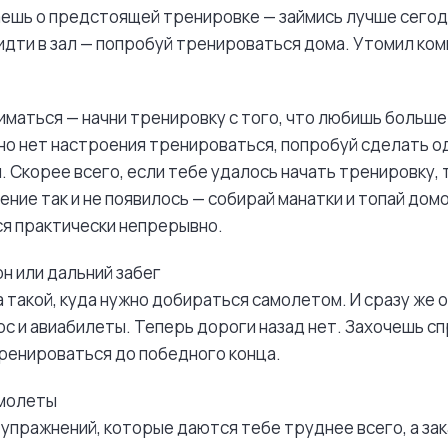
аешь о предстоящей тренировке — займись лучше сегод
идти в зал — попробуй тренироваться дома. Утомил ко
ниматься — начни тренировку с того, что любишь больше
но нет настроения тренироваться, попробуй сделать о
 Скорее всего, если тебе удалось начать тренировку,
ение так и не появилось — собирай манатки и топай дом
я практически непрерывно.
н или дальний забег
 такой, куда нужно добираться самолетом. И сразу же 
с и авиабилеты. Теперь дороги назад нет. Захочешь с
тренироваться до победного конца.
амолеты
 упражнений, которые даются тебе труднее всего, а зак