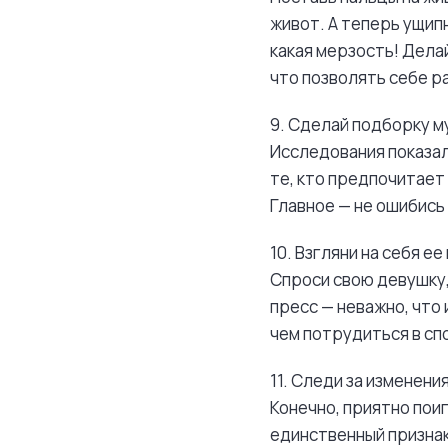
живот. А теперь ущипн
какая мерзость! Дела
что позволять себе р
9. Сделай подборку м
Исследования показал
те, кто предпочитает
Главное — не ошибись
10. Взгляни на себя ее
Спроси свою девушку, 
пресс — неважно, что 
чем потрудиться в сп
11. Следи за изменени
Конечно, приятно пои
единственный признак