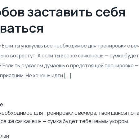
обов заставить себя
ваться
ее Если ты упакуешь все необходимое для тренировки с ве
льно возрастут. А если ты все же сачканешь — сумка будет
й Если ты с ужасом думаешь о предстоящей тренировке —
риятным. Не хочешь идти [...]
ее
 необходимое для тренировки с вечера, твои шансы попа
 все же сачканешь — сумка будет тебе немым укором.
елай