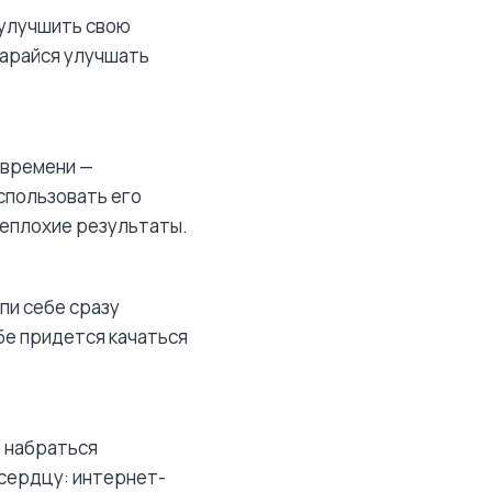
с улучшить свою
тарайся улучшать
т времени —
спользовать его
неплохие результаты.
пи себе сразу
ебе придется качаться
о набраться
 сердцу: интернет-