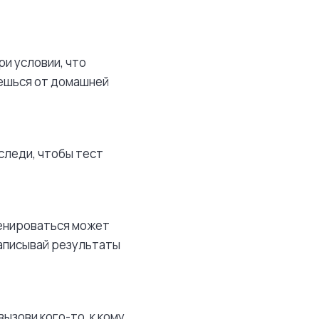
ри условии, что
жешься от домашней
следи, чтобы тест
ренироваться может
записывай результаты
ызови кого-то, к кому