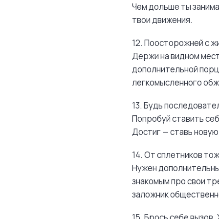
Чем дольше ты занима
твои движения.
12. Поосторожней с ж
Держи на видном месте
дополнительной порци
легкомысленного обж
13. Будь последоват
Попробуй ставить себ
Достиг — ставь новую
14. От сплетников то
Нужен дополнительны
знакомым про свои тре
заложник общественно
15. Брось себе вызов.