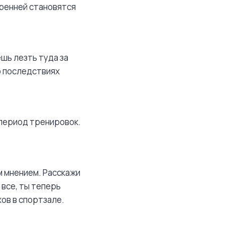
еренней становятся
ешь лезть туда за
о последствиях
 период тренировок.
 мнением. Расскажи
 все, ты теперь
ов в спортзале.