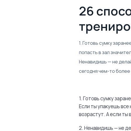
26 спос
трениро
1. Готовь сумку заран
попасть в зал значите
Ненавидишь — не дела
сегодня чем-то более п
1. Готовь сумку заран
Если ты упакуешь все
возрастут. А если ты
2. Ненавидишь — не д