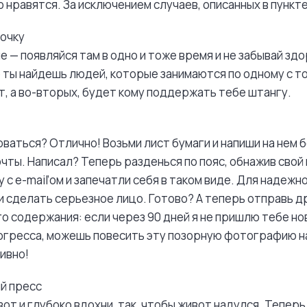
 нравятся. За исключением случаев, описанных в пункте
ночку
ле — появляйся там в одно и тоже время и не забывай зд
 ты найдешь людей, которые занимаются по одному с то
т, а во-вторых, будет кому поддержать тебе штангу.
ться? Отлично! Возьми лист бумаги и напиши на нем 
чты. Написал? Теперь разденься по пояс, обнажив свой
у с e-mail’ом и запечатли себя в таком виде. Для наде
и сделать серьезное лицо. Готово? А теперь отправь д
о содержания: если через 90 дней я не пришлю тебе но
огресса, можешь повесить эту позорную фотографию на
ивно!
й пресс
от и глубоко вдохни, так, чтобы живот надулся. Теперь