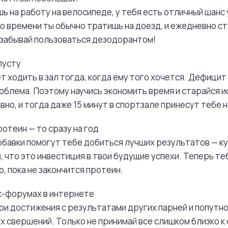
шь на работу на велосипеде, у тебя есть отличный шан
ко времени ты обычно тратишь на доезд, и ежедневно с
 забывай пользоваться дезодорантом!
пусту
т ходить в зал тогда, когда ему того хочется. Дефици
блема. Поэтому научись экономить время и старайся и
но, и тогда даже 15 минут в спортзале принесут тебе 
ротеин — то сразу на год
добавки помогут тебе добиться лучших результатов — ку
й, что это инвестиция в твои будущие успехи. Теперь т
р, пока не закончится протеин.
с-форумах в интернете
и достижения с результатами других парней и попутн
х свершений. Только не принимай все слишком близко к