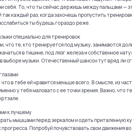
и себя. То, что ты сейчас держишь между пальцами — э
й так каждый раз, когда захочешь пропустить тренировк
асслабиться ты будешь гораздо реже.
узыки специально для тренировок
и, что те, кто тренируется под музыку, занимаются дол
 качаться в тишине, под лязг железа и собственное нат
 в выборе музыки. Отечественный шансон тут вряд ли с
 глазами
что в тебе ей нравится меньше всего. В смысле, из часте
именно у тебя маловато с ее точки зрения. Важно, что т
ортзале.
ями к лучшему
грать мышцами перед зеркалом и одеть приталенную кур
 прогресса. Попробуй почувствовать свои движения во