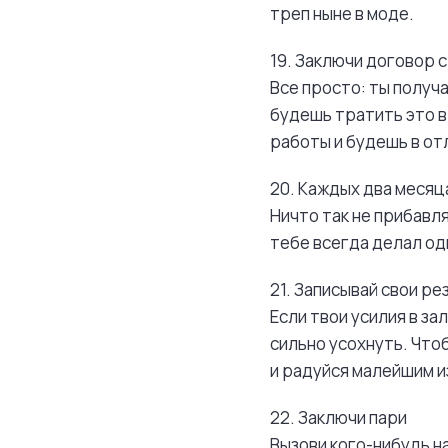
треп ныне в моде.
19. Заключи договор с
Все просто: ты получ
будешь тратить это в
работы и будешь в от
20. Каждых два месяц
Ничто так не прибавл
тебе всегда делал од
21. Записывай свои р
Если твои усилия в з
сильно усохнуть. Что
и радуйся малейшим и
22. Заключи пари
Вызови кого-нибудь н