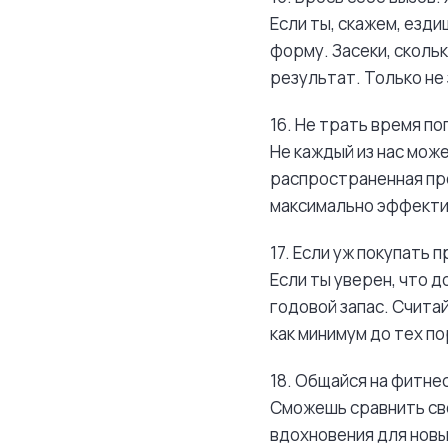
Если ты, скажем, езди
форму. Засеки, сколь
результат. Только не
16. Не трать время по
Не каждый из нас може
распространенная про
максимально эффектив
17. Если уж покупать п
Если ты уверен, что 
годовой запас. Счита
как минимум до тех по
18. Общайся на фитне
Сможешь сравнить сво
вдохновения для новы