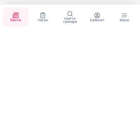
Найти
Лента
Чек ин
Кабинет
Меню
тренера
СКОРО ПОЯВИТСЯ
ПРИЛОЖЕНИЕ
В приложении будет доступно больше функционала
МЕНЮ