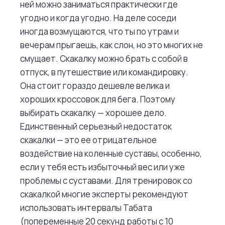
ней можно заниматься практически где
угодно и когда угодно. На деле соседи
иногда возмущаются, что ты по утрам и
вечерам прыгаешь, как слон, но это многих не
смущает. Скакалку можно брать с собой в
отпуск, в путешествие или командировку.
Она стоит гораздо дешевле велика и
хороших кроссовок для бега. Поэтому
выбирать скакалку — хорошее дело.
Единственный серьезный недостаток
скакалки — это ее отрицательное
воздействие на коленные суставы, особенно,
если у тебя есть избыточный вес или уже
проблемы с суставами. Для тренировок со
скакалкой многие эксперты рекомендуют
использовать интервалы Табата
(попеременные 20 секунд работы с 10