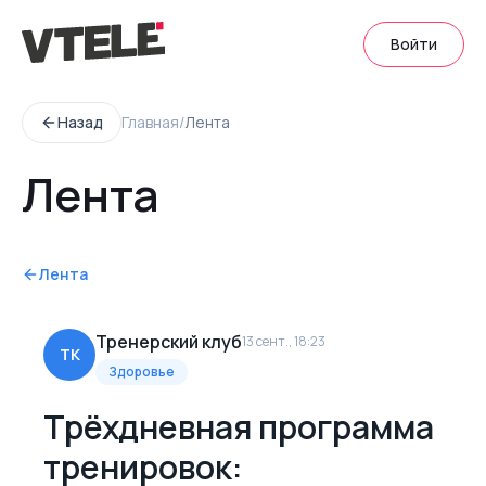
Войти
Назад
Главная
/
Лента
Лента
Лента
Тренерский клуб
13 сент., 18:23
ТК
Здоровье
Трёхдневная программа
тренировок: