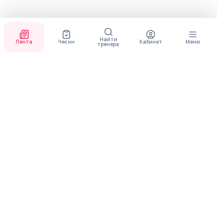
Найти
Лента
Чек ин
Кабинет
Меню
тренера
СКОРО ПОЯВИТСЯ
ПРИЛОЖЕНИЕ
В приложении будет доступно больше функционала
МЕНЮ