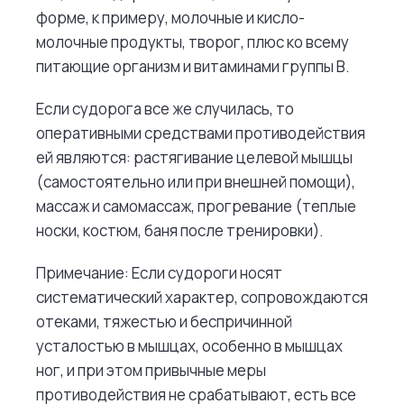
форме, к примеру, молочные и кисло-
молочные продукты, творог, плюс ко всему
питающие организм и витаминами группы В.
Если судорога все же случилась, то
оперативными средствами противодействия
ей являются: растягивание целевой мышцы
(самостоятельно или при внешней помощи),
массаж и самомассаж, прогревание (теплые
носки, костюм, баня после тренировки).
Примечание: Если судороги носят
систематический характер, сопровождаются
отеками, тяжестью и беспричинной
усталостью в мышцах, особенно в мышцах
ног, и при этом привычные меры
противодействия не срабатывают, есть все