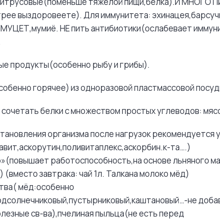
цитрусовые(поменьше тяжелой пищи,белка).И МНОГО П
рее выздоровеете). Для иммунитета: эхинацея,барсуч
ОМУЦЕТ,мумиё. НЕ пить антибиотики(ослабевает иммун
.
ые продукты(особенно рыбу и грибы).
(особенно горячее) из одноразовой пластмассовой посу
 сочетать белки с множеством простых углеводов: мясо
становления организма после нагрузок рекомендуется 
авит,аскорутин,поливитаплекс,аскорбин.к-та….)
»(повышает работоспособность,на основе льняного ма
 (вместо завтрака: чай 1л. Талкана молоко мёд)
тва( мёд:особенно
одсолнечниковый,пустырниковый,каштановый…-не доба
олезные св-ва),пчелиная пыльца(не есть перед