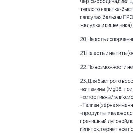
чер.смородина,киви,
теплого напитка-быст
капсулах,бальзам ПР
желудка и кишечника)
20.Не есть испорченн
21.Не есть и не пить
22.По возможности не
23.Для быстрого вос
-витамины (MgB6, три
-«спортивный эликсир
-Талкан(зёрна ячменя)
-продукты пчеловодс
гречишный,луговой,п
кипяток,теряет все п