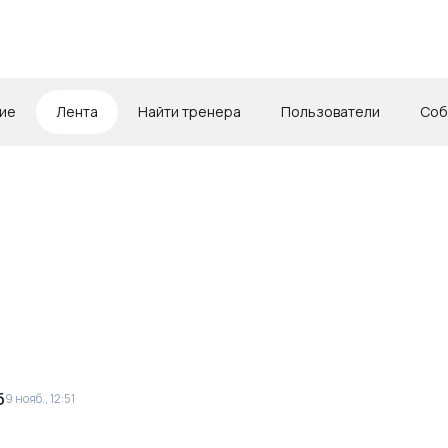
ие
Лента
Найти тренера
Пользователи
Соб
б
9 нояб., 12:51