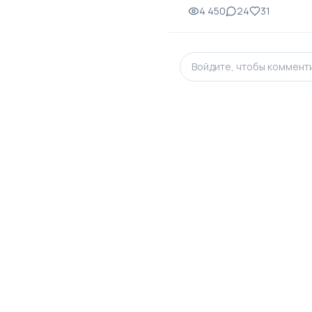
4 450
24
31