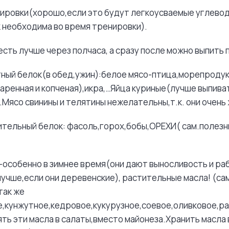
ренировки(хорошо,если это будут легкоусваемые углев
 необходима во время тренировки).
есть лучше через полчаса, а сразу после можно выпить 
тный белок(в обед,ужин):белое мясо-птица,морепродук
аренная и копченая),икра,…Яйца куриные(лучше выпиват
).Мясо свинины и телятины нежелательны,т.к. они очень
ительный белок: фасоль,горох,бобы,ОРЕХИ( сам.полез
-особенно в зимнее время(они дают выносливость и ра
чше,если они деревенские), растительные масла! (са
так же
е,кунжутное,кедровое,кукурузное,соевое,оливковое,
лять эти масла в салаты,вместо майонеза.Хранить масла