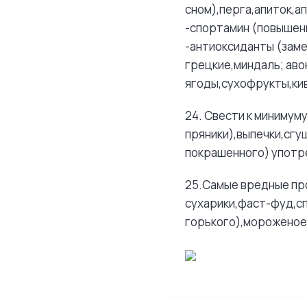
сном),перга,апиток,а
-спортамин (повышен
-антиоксиданты (заме
грецкие,миндаль; аво
ягоды,сухофрукты,кив
24. Свести к минимум
пряники),выпечки,сгу
покрашенного) употр
25.Самые вредные про
сухарики,фаст-фуд,с
горького),мороженое