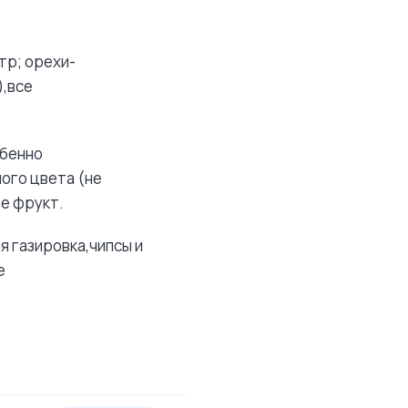
тр; орехи-
),все
обенно
ого цвета (не
е фрукт.
я газировка,чипсы и
е