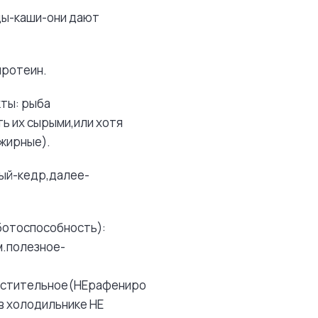
оды-каши-они дают
протеин.
ты: рыба
ь их сырыми,или хотя
 жирные).
ный-кедр,далее-
ботоспособность):
м.полезное-
растительное(НЕрафенированное)
 в холодильнике НЕ