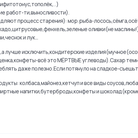
пифитотонус,тополёк,..)
ие работ-ти,выносливости).
дляют процесс старения): мор.рыба-лосось,сёмга,осё
кадо,цитрусовые,фенхель,зеленые оливки(не маслины!
и,чеснок и лук…
у,а лучше исключить,кондитерские изделия(мучное(ос
щенка,конфеты-всё это МЁРТВЫЕ углеводы).Сахар темн
еблять даже полезно.Если потянуло на сладкое-съешьт
дукты: колбаса,майонез,кетчуп и все виды соусов,люба
пиртные напитки,бутерброды,конфеты и шоколад(кром