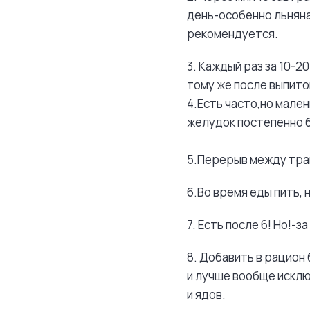
день-особенно льняна
рекомендуется.
3. Каждый раз за 10-2
тому же после выпито
4.Есть часто,но мале
желудок постепенно б
5.Перерыв между трап
6.Во время еды пить,
7. Есть после 6! Но!-за
8. Добавить в рацион
и лучше вообще исклю
и ядов.