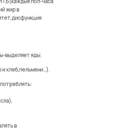
ИТЬ(каждые пол-часа
ий жир в
итет,дисфункция
ды-выделяет яды.
 и хлеб,пельмени…).
употреблять:
сла),
влять в