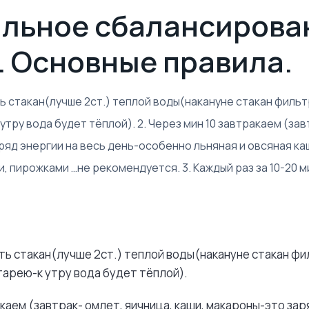
льное сбалансирова
. Основные правила.
ь стакан(лучше 2ст.) теплой воды(накануне стакан филь
тру вода будет тёплой). 2. Через мин 10 завтракаем (зав
ряд энергии на весь день-особенно льняная и овсяная к
 пирожками …не рекомендуется. 3. Каждый раз за 10-20 м
ть стакан(лучше 2ст.) теплой воды(накануне стакан ф
тарею-к утру вода будет тёплой).
акаем (завтрак- омлет, яичница, каши, макароны-это зар