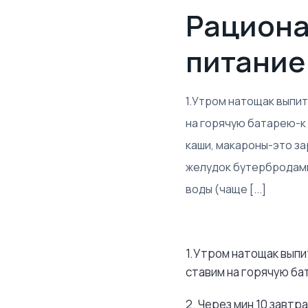
Рациона
питание
1.Утром натощак выпит
на горячую батарею-к у
каши, макароны-это за
желудок бутербродами,
воды (чаще [...]
1.Утром натощак выпи
ставим на горячую ба
2. Через мин 10 завтр