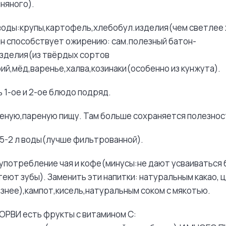
няного).
воды:крупы,картофель,хлебобул.изделия(чем светлее 
он способствует ожирению: сам.полезный батон-
изделия(из твёрдых сортов
ий,мёд,варенье,халва,козинаки(особенно из кунжута).
 1-ое и 2-ое блюдо подряд.
еную,пареную пищу. Там больше сохраняется полезнос
1,5-2 л воды(лучше фильтрованной).
 употребление чая и кофе(минусы:не дают усваиваться 
теют зубы). Заменить эти напитки: натуральным какао, 
лезнее),кампот,кисель,натуральным соком с мякотью.
ОРВИ есть фрукты с витамином С: