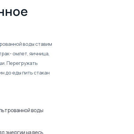
нное
трованной воды ставим
трак- омлет, яичница,
аши. Перегружать
ин до еды пить стакан
ильтрованной воды
яд энергии на весь