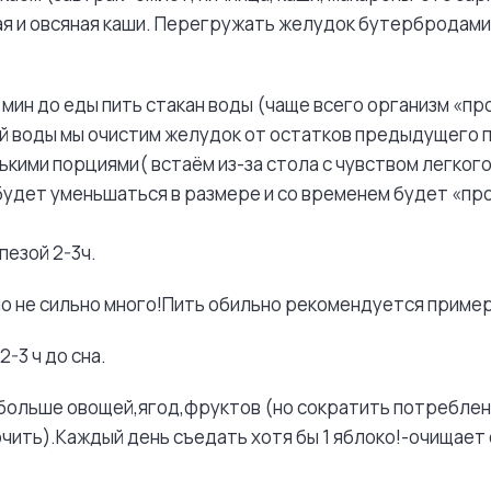
я и овсяная каши. Перегружать желудок бутербродами
0 мин до еды пить стакан воды (чаще всего организм «пр
й воды мы очистим желудок от остатков предыдущего 
нькими порциями( встаём из-за стола с чувством легког
удет уменьшаться в размере и со временем будет «про
езой 2-3ч.
 но не сильно много!Пить обильно рекомендуется пример
 2-3 ч до сна.
 больше овощей,ягод,фруктов (но сократить потреблен
чить).Каждый день съедать хотя бы 1 яблоко!-очищает 