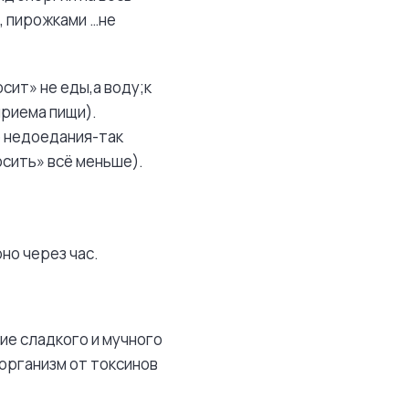
, пирожками …не
осит» не еды,а воду;к
приема пищи).
о недоедания-так
сить» всё меньше).
но через час.
ие сладкого и мучного
организм от токсинов