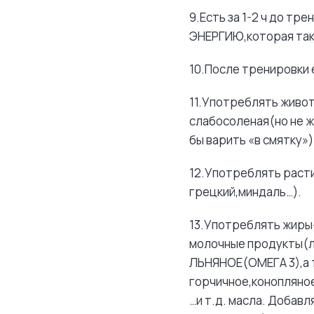
9.Есть за 1-2 ч до т
ЭНЕРГИЮ,которая так
10.После тренировки 
11.Употреблять живо
слабосоленая(но не ж
бы варить «в смятку»
12.Употреблять раст
грецкий,миндаль…).
13.Употреблять жиры
молочные продукты(лу
ЛЬНЯНОЕ(ОМЕГА 3),а 
горчичное,конопляно
…и т.д. масла. Добав