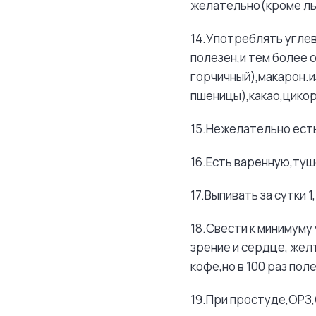
желательно(кроме ль
14.Употреблять угле
полезен,и тем более 
горчичный),макарон.
пшеницы),какао,цикор
15.Нежелательно есть
16.Есть варенную,туш
17.Выпивать за сутки 
18.Свести к минимуму
зрение и сердце, жел
кофе,но в 100 раз по
19.При простуде,ОРЗ,