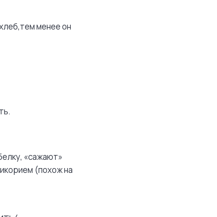
хлеб,тем менее он
ть.
белку, «сажают»
цикорием (похож на