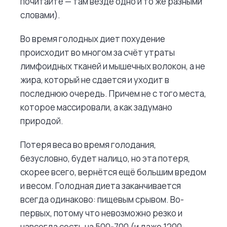
почитайте — там везде одно и то же разными
словами).
Во время голодных диет похудение
происходит во многом за счёт утраты
лимфоидных тканей и мышечных волокон, а не
жира, который не сдается и уходит в
последнюю очередь. Причем не с того места,
которое массировали, а как задумано
природой.
Потеря веса во время голодания,
безусловно, будет налицо, но эта потеря,
скорее всего, вернётся ещё большим вредом
и весом. Голодная диета заканчивается
всегда одинаково: пищевым срывом. Во-
первых, потому что невозможно резко и
навсегда сесть на 500-700 (и даже 1200-