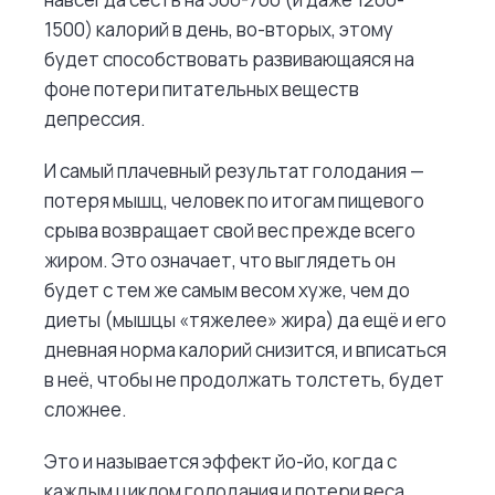
1500) калорий в день, во-вторых, этому
будет способствовать развивающаяся на
фоне потери питательных веществ
депрессия.
И самый плачевный результат голодания —
потеря мышц, человек по итогам пищевого
срыва возвращает свой вес прежде всего
жиром. Это означает, что выглядеть он
будет с тем же самым весом хуже, чем до
диеты (мышцы «тяжелее» жира) да ещё и его
дневная норма калорий снизится, и вписаться
в неё, чтобы не продолжать толстеть, будет
сложнее.
Это и называется эффект йо-йо, когда с
каждым циклом голодания и потери веса,