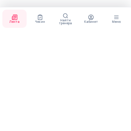
Найти
Лента
Чек ин
Кабинет
Меню
тренера
СКОРО ПОЯВИТСЯ
ПРИЛОЖЕНИЕ
В приложении будет доступно больше функционала
МЕНЮ