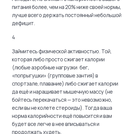
питания более, чем на 20% ниже своей нормы,
лучше всего держать постоянный небольшой
дефицит.
4
Займитесь физической активностью. Той,
которая либо просто сжигает калории
(любые аэробные нагрузки: бег,
«попрыгушки» (групповые зантия) в
спортзале, плавание) либо сжигает калории
да ещё и наращивает мышечную массу (не
бойтесь перекачаться — это невозможно,
если вы не колете стероиды). Тогда ваша
норма калорийности ещё повысится и вам
будет все легче в нее вписываться и
продолжать худеть.