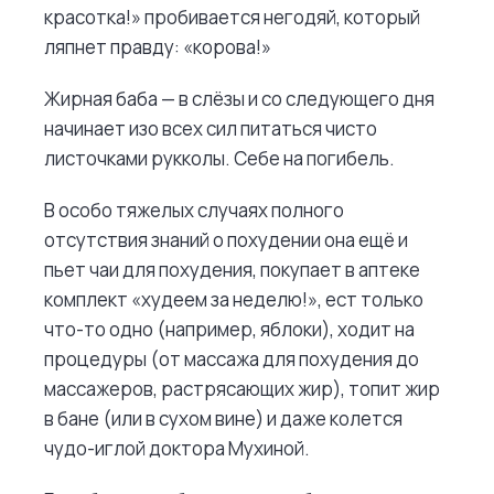
красотка!» пробивается негодяй, который
ляпнет правду: «корова!»
Жирная баба — в слёзы и со следующего дня
начинает изо всех сил питаться чисто
листочками рукколы. Себе на погибель.
В особо тяжелых случаях полного
отсутствия знаний о похудении она ещё и
пьет чаи для похудения, покупает в аптеке
комплект «худеем за неделю!», ест только
что-то одно (например, яблоки), ходит на
процедуры (от массажа для похудения до
массажеров, растрясающих жир), топит жир
в бане (или в сухом вине) и даже колется
чудо-иглой доктора Мухиной.