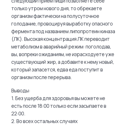
следующий прием пищи позволяете себе
только утром нового дня, то обрекаете
организм фактически на полусуточное
голодание, провоцируя выработку опасного
фермента под названием липопротеин киназа
(ЛК). Высокая концентрация ЛК переводит
метаболизм в аварийный режим: поголодав,
вы, вопреки ожиданиям, не израсходуете уже
существующий жир, а добавите к нему новый,
который запасется, едва еда поступит в
организм после перерыва.
Выводы:
1. Без ущерба для здоровья вы можете не
есть после 18:00 только если засыпаете в
22:00.
2. Во всех остальных случаях