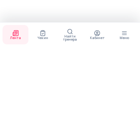
Найти
Лента
Чек ин
Кабинет
Меню
тренера
СКОРО ПОЯВИТСЯ
ПРИЛОЖЕНИЕ
В приложении будет доступно больше функционала