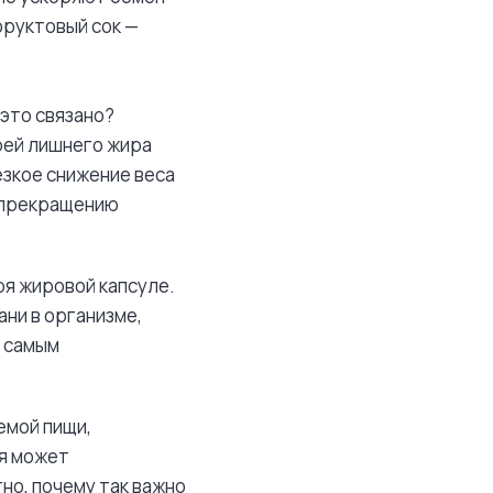
фруктовый сок —
 это связано?
рей лишнего жира
езкое снижение веса
у прекращению
ря жировой капсуле.
ани в организме,
м самым
емой пищи,
ия может
но, почему так важно