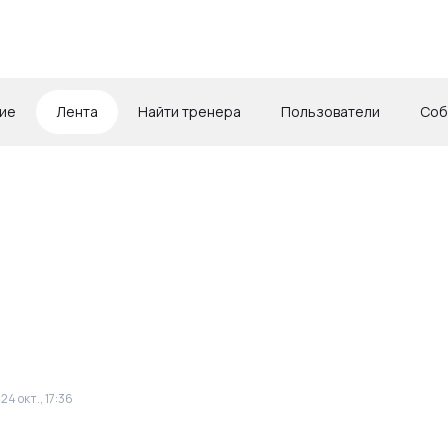
ие
Лента
Найти тренера
Пользователи
Соб
е
24 окт., 17:36