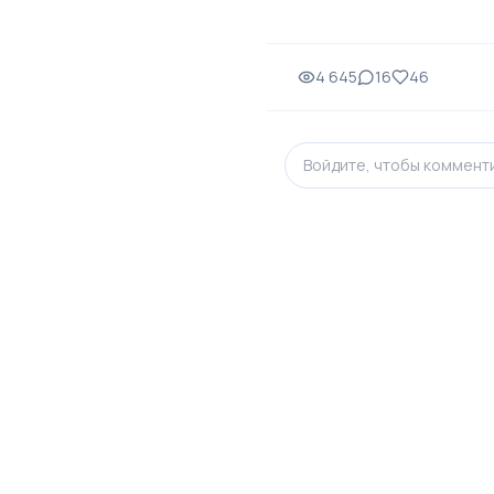
4 645
16
46