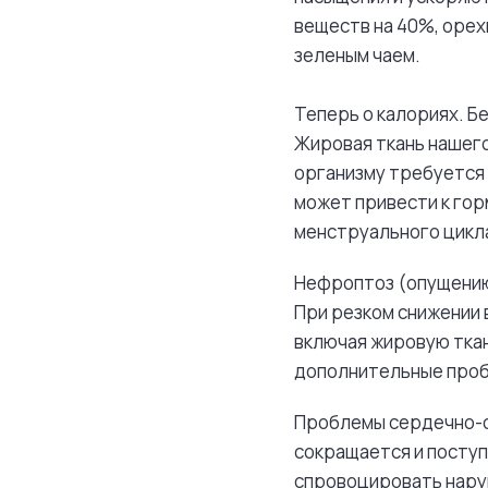
веществ на 40%, орех
зеленым чаем.
Теперь о калориях. Бе
Жировая ткань нашего
организму требуется 
может привести к гор
менструального цикл
Нефроптоз (опущению 
При резком снижении 
включая жировую ткань
дополнительные проб
Проблемы сердечно-с
сокращается и поступ
спровоцировать наруш