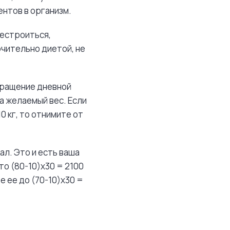
нтов в организм.
рестроиться,
ючительно диетой, не
кращение дневной
а желаемый вес. Если
0 кг, то отнимите от
кал. Это и есть ваша
 то (80-10)х30 = 2100
е ее до (70-10)х30 =