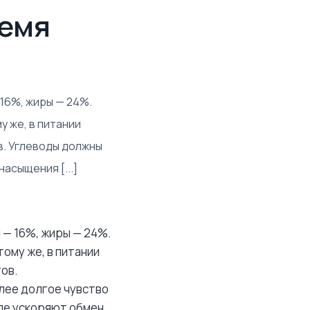
ремя
16%, жиры — 24%.
у же, в питании
в. Углеводы должны
асыщения [...]
 — 16%, жиры — 24%.
тому же, в питании
ов.
олее долгое чувство
иле ускоряют обмен