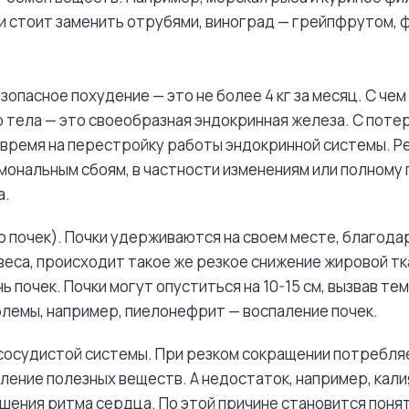
и стоит заменить отрубями, виноград — грейпфрутом, 
зопасное похудение — это не более 4 кг за месяц. С чем
 тела — это своеобразная эндокринная железа. С поте
время на перестройку работы эндокринной системы. Р
мональным сбоям, в частности изменениям или полном
а.
почек). Почки удерживаются на своем месте, благода
веса, происходит такое же резкое снижение жировой тк
 почек. Почки могут опуститься на 10-15 см, вызвав те
лемы, например, пиелонефрит — воспаление почек.
осудистой системы. При резком сокращении потребля
ление полезных веществ. А недостаток, например, кал
ения ритма сердца. По этой причине становится понят