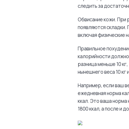
следить за достаточн
Обвисание кожи. При 
появляются складки. 
включая физические н
Правильное похудение
калорийности должно 
разница меньше 10 кг,
нынешнего веса 10 кг 
Например, если ваш вес
ежедневная норма кало
ккал. Это ваша норма 
1800 ккал, а после и до