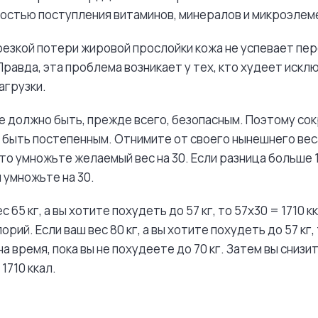
остью поступления витаминов, минералов и микроэлеме
резкой потери жировой прослойки кожа не успевает пе
Правда, эта проблема возникает у тех, кто худеет искл
агрузки.
 должно быть, прежде всего, безопасным. Поэтому со
быть постепенным. Отнимите от своего нынешнего вес
 то умножьте желаемый вес на 30. Если разница больше 1
и умножьте на 30.
 65 кг, а вы хотите похудеть до 57 кг, то 57х30 = 1710 к
рий. Если ваш вес 80 кг, а вы хотите похудеть до 57 кг,
на время, пока вы не похудеете до 70 кг. Затем вы снизит
 1710 ккал.