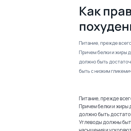
Как пра
похуден
Питание, прежде всего
Причем белки и жиры д
должно быть достаточ
быть с низким гликеми
Питание, прежде всег
Причем белки и жиры д
должно быть достато
Углеводы должны быть
насыщения и ускоряют