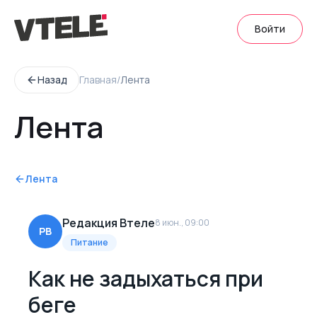
Войти
Назад
Главная
/
Лента
Лента
Лента
Редакция Втеле
8 июн., 09:00
РВ
Питание
Как не задыхаться при
беге