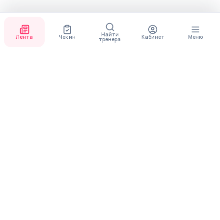
Найти
Лента
Чек ин
Кабинет
Меню
тренера
СКОРО ПОЯВИТСЯ
ПРИЛОЖЕНИЕ
В приложении будет доступно больше функционала
МЕНЮ