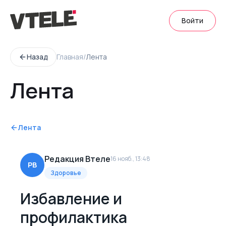
Войти
Назад
Главная
/
Лента
Лента
Лента
Редакция Втеле
16 нояб., 13:48
РВ
Здоровье
Избавление и
профилактика