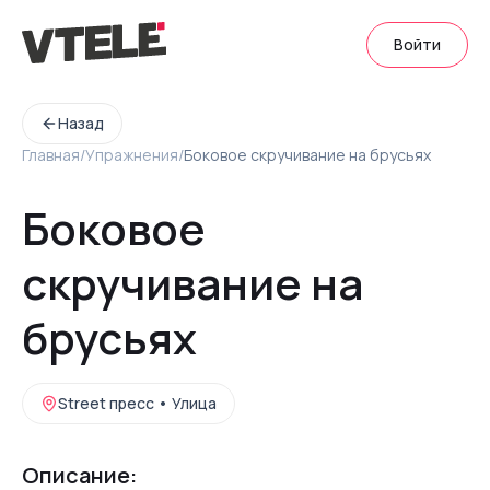
Войти
Назад
Главная
/
Упражнения
/
Боковое скручивание на брусьях
Боковое
скручивание на
брусьях
Street пресс
•
Улица
Описание: