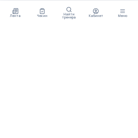
Найти
Лента
Чек ин
Кабинет
Меню
тренера
СКОРО ПОЯВИТСЯ
ПРИЛОЖЕНИЕ
В приложении будет доступно больше функционала
МЕНЮ
Упражнения