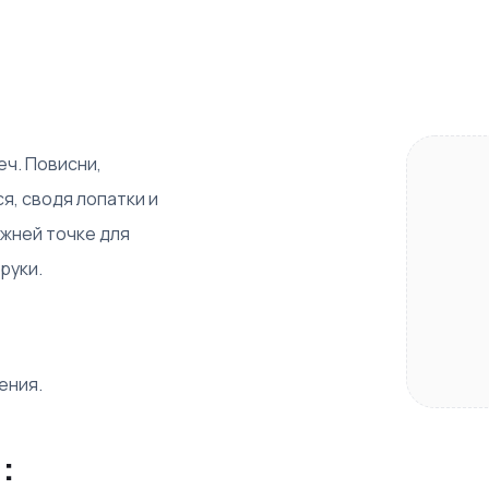
еч. Повисни,
я, сводя лопатки и
ижней точке для
руки.
ения.
: