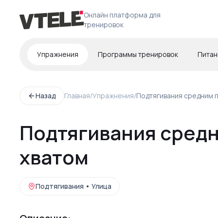
Онлайн платформа для
тренировок
Упражнения
Программы тренировок
Питан
Назад
Главная
/
Упражнения
/
Подтягивания средним 
Подтягивания сред
хватом
Подтягивания
•
Улица