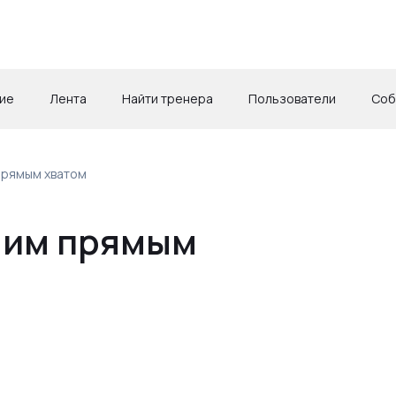
ие
Лента
Найти тренера
Пользователи
Соб
прямым хватом
ним прямым