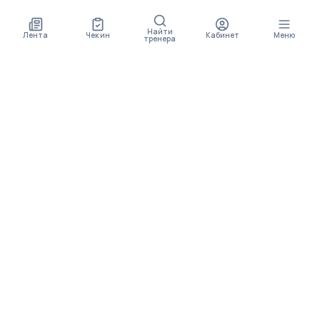
Найти
Лента
Чек ин
Кабинет
Меню
тренера
СКОРО ПОЯВИТСЯ
ПРИЛОЖЕНИЕ
В приложении будет доступно больше функционала
МЕНЮ
Упражнения