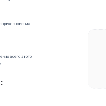
 соприкосновения
ение всего этого
в.
: