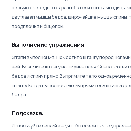
первую очередь это: разгибатели спины, ягодицы, 
двуглавая мышцы бедра, широчайшие мышцы спины, 
предплечья и бицепсы.
Выполнение упражнения:
Этапы выполнения: Поместите штангу перед ногами 
ней. Возьмите штангу на ширине плеч.Слегка согни
бедра и спину прямо.Выпрямите тело одновременн
штангу.Когда вы полностью выпрямитесь штанга дол
бедра.
Подсказка:
Используйте легкий вес,чтобы освоить это упражн