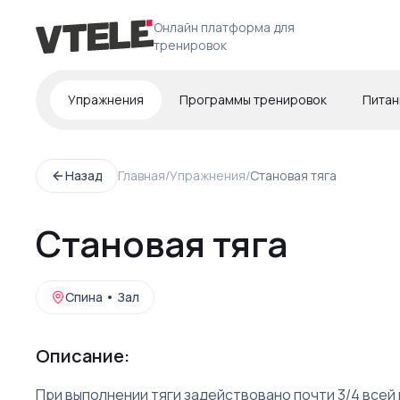
Онлайн платформа для
тренировок
Упражнения
Программы тренировок
Питан
Назад
Главная
/
Упражнения
/
Cтановая тяга
Cтановая тяга
Спина
•
Зал
Описание:
При выполнении тяги задействовано почти 3/4 всей