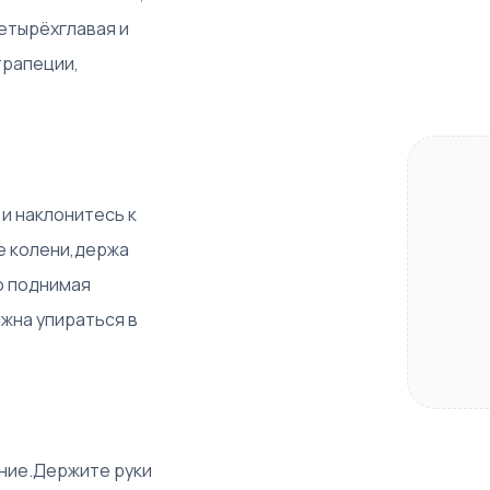
четырёхглавая и
трапеции,
и наклонитесь к
те колени,держа
о поднимая
жна упираться в
ение.Держите руки