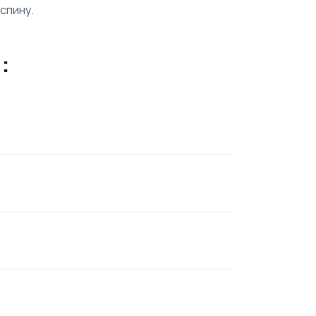
спину.
: