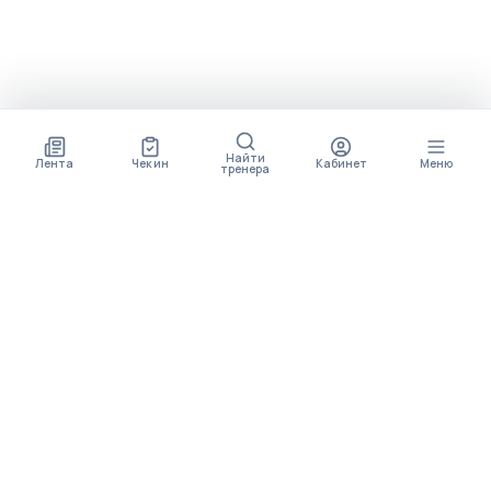
Найти
Лента
Чек ин
Кабинет
Меню
тренера
СКОРО ПОЯВИТСЯ
ПРИЛОЖЕНИЕ
В приложении будет доступно больше функционала