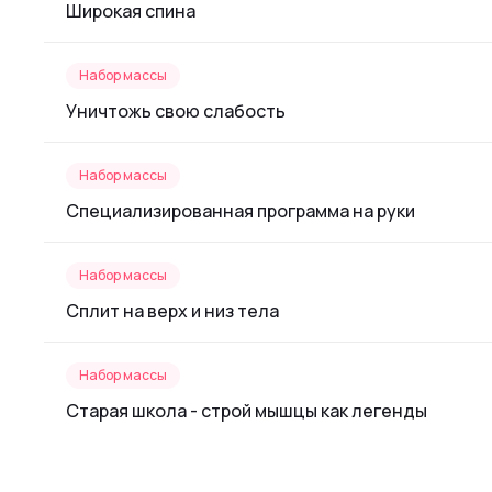
Широкая спина
Набор массы
Уничтожь свою слабость
Набор массы
Специализированная программа на руки
Набор массы
Сплит на верх и низ тела
Набор массы
Старая школа - строй мышцы как легенды