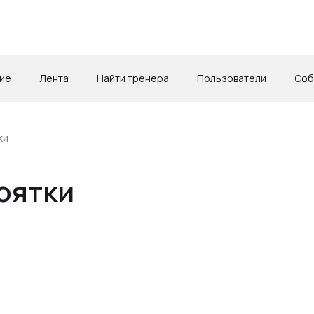
ие
Лента
Найти тренера
Пользователи
Соб
ки
оятки