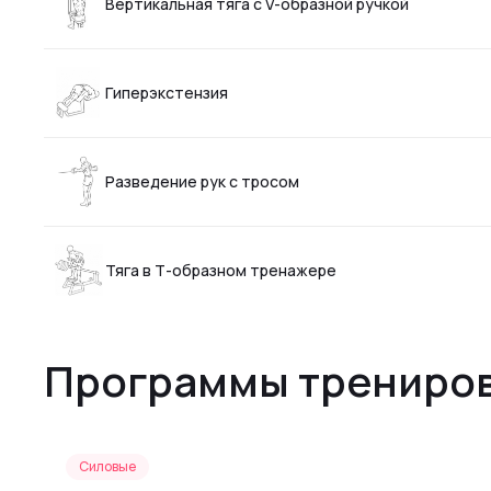
Вертикальная тяга с V-образной ручкой
Гиперэкстензия
Разведение рук с тросом
Тяга в Т-образном тренажере
Программы трениров
Силовые