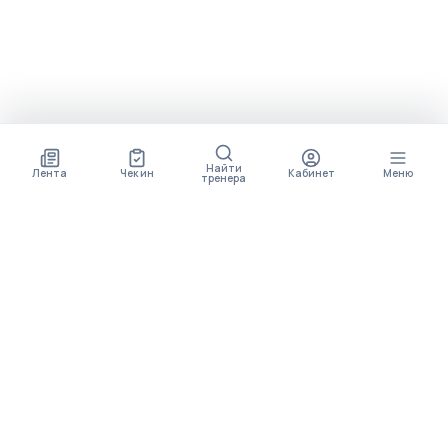
Найти
Лента
Чек ин
Кабинет
Меню
тренера
СКОРО ПОЯВИТСЯ
ПРИЛОЖЕНИЕ
В приложении будет доступно больше функционала