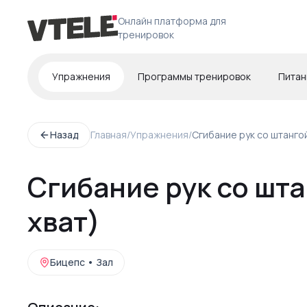
Онлайн платформа для
тренировок
Упражнения
Программы тренировок
Питан
Назад
Главная
/
Упражнения
/
Сгибание рук со штанго
Сгибание рук со шт
хват)
Бицепс
•
Зал