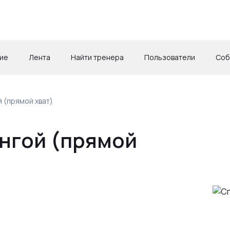
ие
Лента
Найти тренера
Пользователи
Соб
й (прямой хват)
ангой (прямой