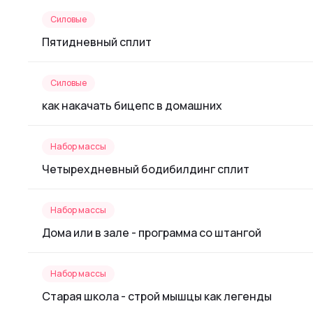
Силовые
Пятидневный сплит
Силовые
как накачать бицепс в домашних
Набор массы
Четырехдневный бодибилдинг сплит
Набор массы
Дома или в зале - программа со штангой
Набор массы
Старая школа - строй мышцы как легенды