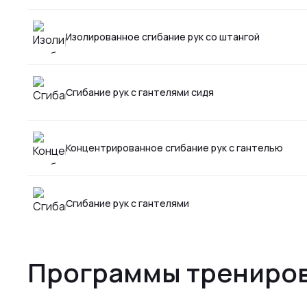
Изолированное сгибание рук со штангой
Сгибание рук с гантелями сидя
Концентрированное сгибание рук с гантелью
Сгибание рук с гантелями
Программы трениров