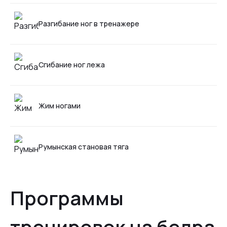
Разгибание ног в тренажере
Сгибание ног лежа
Жим ногами
Румынская становая тяга
Программы
тренировок на бедра