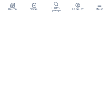
Найти
Лента
Чек ин
Кабинет
Меню
тренера
СКОРО ПОЯВИТСЯ
ПРИЛОЖЕНИЕ
В приложении будет доступно больше функционала
МЕНЮ
Упражнения