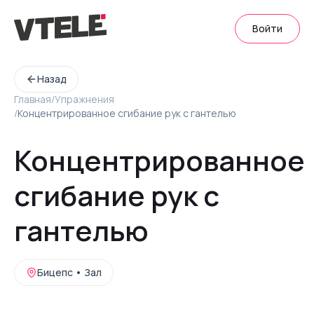
Войти
Назад
Главная
/
Упражнения
/
Концентрированное сгибание рук с гантелью
Концентрированное
сгибание рук с
гантелью
Бицепс
•
Зал