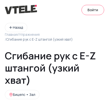
Войти
Назад
Главная
/
Упражнения
/
Сгибание рук с E-Z штангой (узкий хват)
Сгибание рук с E-Z
штангой (узкий
хват)
Бицепс
•
Зал